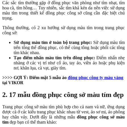
Các sắc tím thường gặp ở đồng phục văn phòng như tím nhạt, tím
hoa cà, tím hồng… Tuy nhiên, sắc tím khá kén da nên việc sử dụng
màu tím trong thiết kế đồng phục công sở cũng cần đặc biệt chú
trọng.
Thông thường, có 2 xu hướng sử dụng màu tím trong trang phục
công sở:
Sử dụng m
àu tím ở toàn bộ trang phục:
Sử dụng màu tím
trên tổng thể đồng phục, có thể cùng tông hoặc phối các tông
tím khác nhau.
Tạo điểm nhấn màu tím trên đồng phục:
Điểm nhấn nhẹ
nhàng ở các vị trí như cổ áo, tay áo, viền áo hoặc phụ kiện
nơ, khăn lụa, cà vạt, giày tím.
>>>> GỢI Ý: Điểm mặt 5 mẫu áo
đồng phục công ty màu vàng
tại VIKOR
2. 17 mẫu đồng phục công sở màu tím đẹp
Trang phục công sở màu tím
phù hợp cho cả nam và nữ, ứng dụng
được cả ở các kiểu trang phục khác nhau từ vest, áo sơ mi, áo phông
hay chân váy. Dưới đây là
những mẫu
đồng phục công sở màu
tím
đẹp
bạn có thể tham khảo: