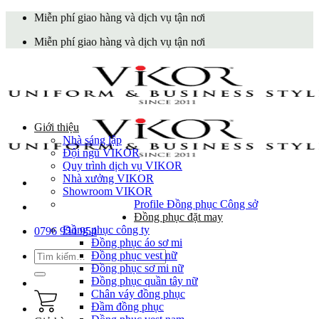
Skip
Miễn phí giao hàng và dịch vụ tận nơi
to
Miễn phí giao hàng và dịch vụ tận nơi
content
Giới thiệu
Nhà sáng lập
Đội ngũ VIKOR
Quy trình dịch vụ VIKOR
Nhà xưởng VIKOR
Showroom VIKOR
Profile Đồng phục Công sở
Đồng phục đặt may
Đồng phục công ty
0796 954 954
Đồng phục áo sơ mi
Tìm
Đồng phục vest nữ
kiếm:
Đồng phục sơ mi nữ
Đồng phục quần tây nữ
Chân váy đồng phục
Đầm đồng phục