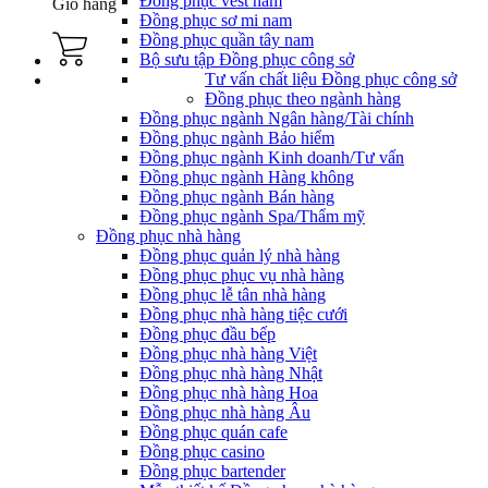
Đồng phục vest nam
Giỏ hàng
Đồng phục sơ mi nam
Đồng phục quần tây nam
Bộ sưu tập Đồng phục công sở
Tư vấn chất liệu Đồng phục công sở
Đồng phục theo ngành hàng
Đồng phục ngành Ngân hàng/Tài chính
Đồng phục ngành Bảo hiểm
Đồng phục ngành Kinh doanh/Tư vấn
Đồng phục ngành Hàng không
Đồng phục ngành Bán hàng
Đồng phục ngành Spa/Thẩm mỹ
Đồng phục nhà hàng
Đồng phục quản lý nhà hàng
Đồng phục phục vụ nhà hàng
Đồng phục lễ tân nhà hàng
Đồng phục nhà hàng tiệc cưới
Đồng phục đầu bếp
Đồng phục nhà hàng Việt
Đồng phục nhà hàng Nhật
Đồng phục nhà hàng Hoa
Đồng phục nhà hàng Âu
Đồng phục quán cafe
Đồng phục casino
Đồng phục bartender