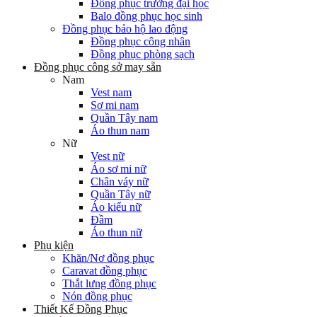
Đồng phục trường đại học
Balo đồng phục học sinh
Đồng phục bảo hộ lao động
Đồng phục công nhân
Đồng phục phòng sạch
Đồng phục công sở may sẵn
Nam
Vest nam
Sơ mi nam
Quần Tây nam
Áo thun nam
Nữ
Vest nữ
Áo sơ mi nữ
Chân váy nữ
Quần Tây nữ
Áo kiểu nữ
Đầm
Áo thun nữ
Phụ kiện
Khăn/Nơ đồng phục
Caravat đồng phục
Thắt lưng đồng phục
Nón đồng phục
Thiết Kế Đồng Phục