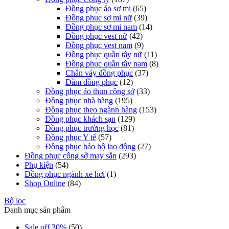
Đồng phục áo sơ mi
(65)
Đồng phục sơ mi nữ
(39)
Đồng phục sơ mi nam
(14)
Đồng phục vest nữ
(42)
Đồng phục vest nam
(9)
Đồng phục quần tây nữ
(11)
Đồng phục quần tây nam
(8)
Chân váy đồng phục
(37)
Đầm đồng phục
(12)
Đồng phục áo thun công sở
(33)
Đồng phục nhà hàng
(195)
Đồng phục theo ngành hàng
(153)
Đồng phục khách sạn
(129)
Đồng phục trường học
(81)
Đồng phục Y tế
(57)
Đồng phục bảo hộ lao động
(27)
Đồng phục công sở may sẵn
(293)
Phụ kiện
(54)
Đồng phục ngành xe hơi
(1)
Shop Online
(84)
Bộ lọc
Danh mục sản phẩm
Sale off 30%
(50)