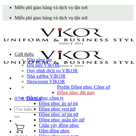
Skip
Miễn phí giao hàng và dịch vụ tận nơi
to
Miễn phí giao hàng và dịch vụ tận nơi
content
Giới thiệu
Nhà sáng lập
Đội ngũ VIKOR
Quy trình dịch vụ VIKOR
Nhà xưởng VIKOR
Showroom VIKOR
Profile Đồng phục Công sở
Đồng phục đặt may
Đồng phục công ty
0796 954 954
Đồng phục áo sơ mi
Tìm
Đồng phục vest nữ
kiếm:
Đồng phục sơ mi nữ
Đồng phục quần tây nữ
Chân váy đồng phục
Đầm đồng phục