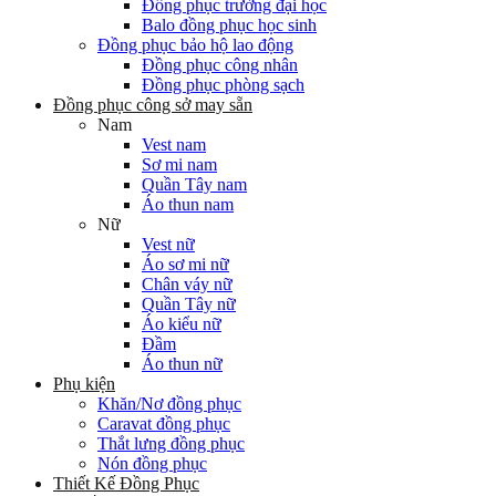
Đồng phục trường đại học
Balo đồng phục học sinh
Đồng phục bảo hộ lao động
Đồng phục công nhân
Đồng phục phòng sạch
Đồng phục công sở may sẵn
Nam
Vest nam
Sơ mi nam
Quần Tây nam
Áo thun nam
Nữ
Vest nữ
Áo sơ mi nữ
Chân váy nữ
Quần Tây nữ
Áo kiểu nữ
Đầm
Áo thun nữ
Phụ kiện
Khăn/Nơ đồng phục
Caravat đồng phục
Thắt lưng đồng phục
Nón đồng phục
Thiết Kế Đồng Phục