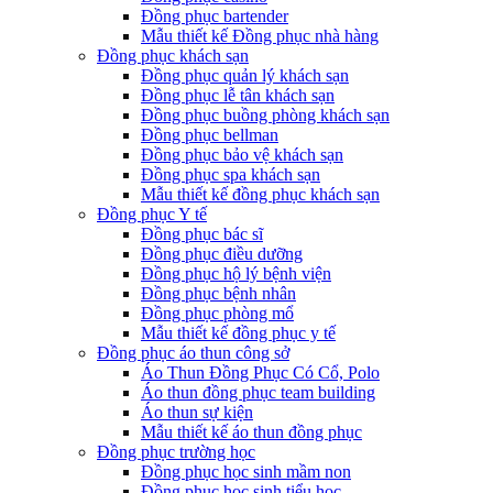
Đồng phục bartender
Mẫu thiết kế Đồng phục nhà hàng
Đồng phục khách sạn
Đồng phục quản lý khách sạn
Đồng phục lễ tân khách sạn
Đồng phục buồng phòng khách sạn
Đồng phục bellman
Đồng phục bảo vệ khách sạn
Đồng phục spa khách sạn
Mẫu thiết kế đồng phục khách sạn
Đồng phục Y tế
Đồng phục bác sĩ
Đồng phục điều dưỡng
Đồng phục hộ lý bệnh viện
Đồng phục bệnh nhân
Đồng phục phòng mổ
Mẫu thiết kế đồng phục y tế
Đồng phục áo thun công sở
Áo Thun Đồng Phục Có Cổ, Polo
Áo thun đồng phục team building
Áo thun sự kiện
Mẫu thiết kế áo thun đồng phục
Đồng phục trường học
Đồng phục học sinh mầm non
Đồng phục học sinh tiểu học