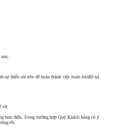
 sau:
sự thiếu sót trên để hoàn thành việc hoàn trả/đổi trả
ể vỡ.
ờng bưu điện. Trong trường hợp Quý Khách hàng có ý
úng tôi.