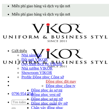
Skip
Miễn phí giao hàng và dịch vụ tận nơi
to
Miễn phí giao hàng và dịch vụ tận nơi
content
Giới thiệu
Nhà sáng lập
Đội ngũ VIKOR
Quy trình dịch vụ VIKOR
Nhà xưởng VIKOR
Showroom VIKOR
Profile Đồng phục Công sở
Đồng phục đặt may
Đồng phục công ty
Đồng phục áo sơ mi
0796 954 954
Đồng phục vest nữ
Đồng phục sơ mi nữ
Tìm
Đồng phục quần tây nữ
kiếm:
Chân váy đồng phục