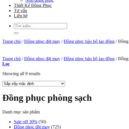
Nón đồng phục
Thiết Kế Đồng Phục
Tư vấn
Liên hệ
Tìm
kiếm:
Trang chủ
/
Đồng phục đặt may
/
Đồng phục bảo hộ lao động
/
Đồng 
Trang chủ
/
Đồng phục đặt may
/
Đồng phục bảo hộ lao động
/
Đồng 
Lọc
Showing all 9 results
Đồng phục phòng sạch
Danh mục sản phẩm
Sale off 30%
(50)
Đồng phục đặt may
(725)