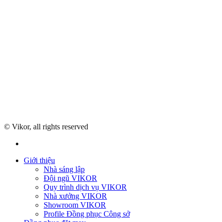
© Vikor, all rights reserved
Giới thiệu
Nhà sáng lập
Đội ngũ VIKOR
Quy trình dịch vụ VIKOR
Nhà xưởng VIKOR
Showroom VIKOR
Profile Đồng phục Công sở