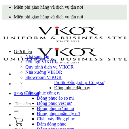
Skip
Miễn phí giao hàng và dịch vụ tận nơi
to
Miễn phí giao hàng và dịch vụ tận nơi
content
Giới thiệu
Nhà sáng lập
Đội ngũ VIKOR
Quy trình dịch vụ VIKOR
Nhà xưởng VIKOR
Showroom VIKOR
Profile Đồng phục Công sở
Đồng phục đặt may
Đồng phục công ty
0796 954 954
Đồng phục áo sơ mi
Tìm
Đồng phục vest nữ
kiếm:
Đồng phục sơ mi nữ
Đồng phục quần tây nữ
Chân váy đồng phục
Đầm đồng phục