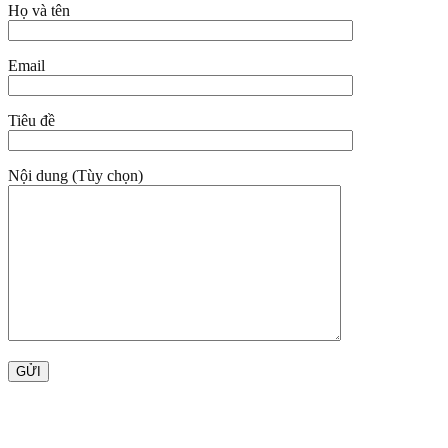
Họ và tên
Email
Tiêu đề
Nội dung (Tùy chọn)