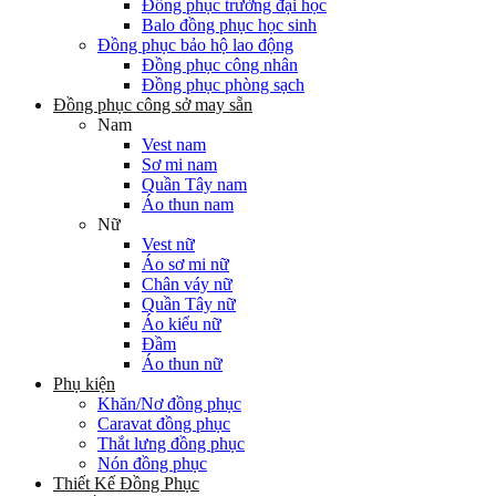
Đồng phục trường đại học
Balo đồng phục học sinh
Đồng phục bảo hộ lao động
Đồng phục công nhân
Đồng phục phòng sạch
Đồng phục công sở may sẵn
Nam
Vest nam
Sơ mi nam
Quần Tây nam
Áo thun nam
Nữ
Vest nữ
Áo sơ mi nữ
Chân váy nữ
Quần Tây nữ
Áo kiểu nữ
Đầm
Áo thun nữ
Phụ kiện
Khăn/Nơ đồng phục
Caravat đồng phục
Thắt lưng đồng phục
Nón đồng phục
Thiết Kế Đồng Phục