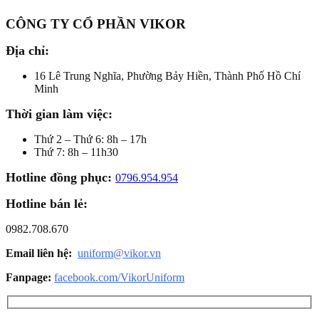
CÔNG TY CỔ PHẦN VIKOR
Địa chỉ:
16 Lê Trung Nghĩa, Phường Bảy Hiền, Thành Phố Hồ Chí
Minh
Thời gian làm việc:
Thứ 2 – Thứ 6: 8h – 17h
Thứ 7: 8h – 11h30
Hotline đồng phục:
0796.954.954
Hotline bán lẻ:
0982.708.670
Email liên hệ:
uniform@vikor.vn
Fanpage:
facebook.com/VikorUniform