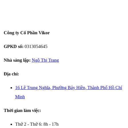
Công ty Cổ Phần Vikor
GPKD số:
0313054645
Nhà sáng lập:
Ngô Thị Trang
Địa chỉ:
16 Lê Trung Nghĩa, Phường Bảy Hiền, Thành Phố Hồ Chí
Minh
Thời gian làm việc:
Thứ 2 - Thứ 6: 8h - 17h