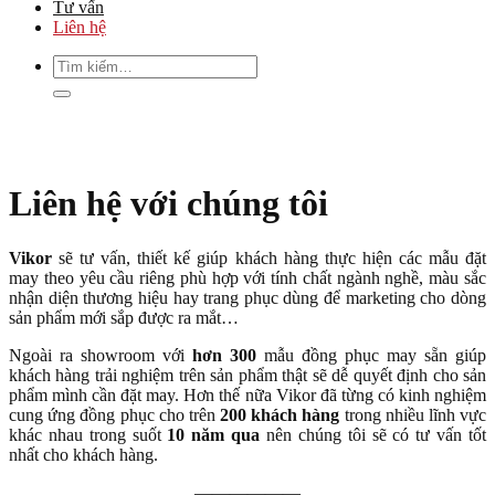
Tư vấn
Liên hệ
Tìm
kiếm:
Liên hệ với chúng tôi
Vikor
sẽ tư vấn, thiết kế giúp khách hàng thực hiện các mẫu đặt
may theo yêu cầu riêng phù hợp với tính chất ngành nghề, màu sắc
nhận diện thương hiệu hay trang phục dùng để marketing cho dòng
sản phẩm mới sắp được ra mắt…
Ngoài ra showroom với
hơn 300
mẫu đồng phục may sẵn giúp
khách hàng trải nghiệm trên sản phẩm thật sẽ dễ quyết định cho sản
phẩm mình cần đặt may. Hơn thế nữa Vikor đã từng có kinh nghiệm
cung ứng đồng phục cho trên
200 khách hàng
trong nhiều lĩnh vực
khác nhau trong suốt
10 năm qua
nên chúng tôi sẽ có tư vấn tốt
nhất cho khách hàng.
——————