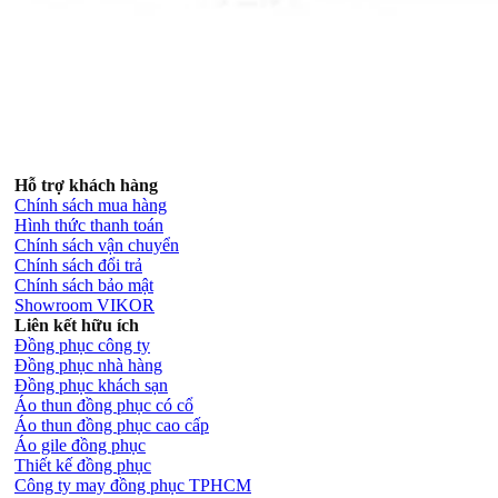
Hỗ trợ khách hàng
Chính sách mua hàng
Hình thức thanh toán
Chính sách vận chuyển
Chính sách đổi trả
Chính sách bảo mật
Showroom VIKOR
Liên kết hữu ích
Đồng phục công ty
Đồng phục nhà hàng
Đồng phục khách sạn
Áo thun đồng phục có cổ
Áo thun đồng phục cao cấp
Áo gile đồng phục
Thiết kế đồng phục
Công ty may đồng phục TPHCM