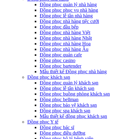
Đồng phục quản lý nhà hàng
Đồng phục phục vụ nhà hàng
Đồng phục lễ tân nhà hàng
Đồng phục nhà hàng tiệc cưới
Đồng phục đầu bếp
Đồng phục nhà hàng Việt
Đồng phục nhà hàng Nhật
Đồng phục nhà hàng Hoa
Đồng phục nhà hàng Âu
Đồng phục quán cafe
Đồng phục casino
Đồng phục bartender
Mẫu thiết kế Đồng phục nhà hàng
Đồng phục khách sạn
Đồng phục quản lý khách sạn
Đồng phục lễ tân khách sạn
Đồng phục buồng phòng khách sạn
Đồng phục bellman
Đồng phục bảo vệ khách sạn
Đồng phục spa khách sạn
Mẫu thiết kế đồng phục khách sạn
Đồng phục Y tế
Đồng phục bác sĩ
Đồng phục điều dưỡng
Đồng phục hộ lý bệnh viện