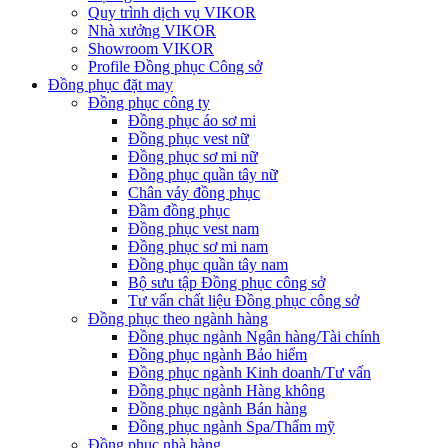
Quy trình dịch vụ VIKOR
Nhà xưởng VIKOR
Showroom VIKOR
Profile Đồng phục Công sở
Đồng phục đặt may
Đồng phục công ty
Đồng phục áo sơ mi
Đồng phục vest nữ
Đồng phục sơ mi nữ
Đồng phục quần tây nữ
Chân váy đồng phục
Đầm đồng phục
Đồng phục vest nam
Đồng phục sơ mi nam
Đồng phục quần tây nam
Bộ sưu tập Đồng phục công sở
Tư vấn chất liệu Đồng phục công sở
Đồng phục theo ngành hàng
Đồng phục ngành Ngân hàng/Tài chính
Đồng phục ngành Bảo hiểm
Đồng phục ngành Kinh doanh/Tư vấn
Đồng phục ngành Hàng không
Đồng phục ngành Bán hàng
Đồng phục ngành Spa/Thẩm mỹ
Đồng phục nhà hàng