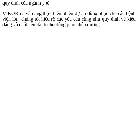
quy định của ngành y tế.
VIKOR đã và đang thực hiện nhiều dự án đồng phục cho các bệnh
viện lớn, chúng tôi hiểu rõ các yêu cầu cũng như quy định về kiểu
dáng và chất liệu dành cho đồng phục điều dưỡng.