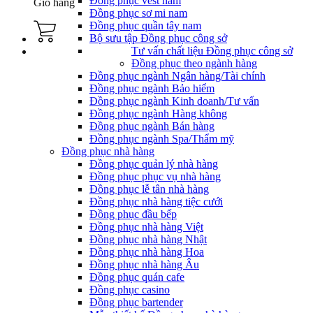
Đồng phục vest nam
Giỏ hàng
Đồng phục sơ mi nam
Đồng phục quần tây nam
Bộ sưu tập Đồng phục công sở
Tư vấn chất liệu Đồng phục công sở
Đồng phục theo ngành hàng
Đồng phục ngành Ngân hàng/Tài chính
Đồng phục ngành Bảo hiểm
Đồng phục ngành Kinh doanh/Tư vấn
Đồng phục ngành Hàng không
Đồng phục ngành Bán hàng
Đồng phục ngành Spa/Thẩm mỹ
Đồng phục nhà hàng
Đồng phục quản lý nhà hàng
Đồng phục phục vụ nhà hàng
Đồng phục lễ tân nhà hàng
Đồng phục nhà hàng tiệc cưới
Đồng phục đầu bếp
Đồng phục nhà hàng Việt
Đồng phục nhà hàng Nhật
Đồng phục nhà hàng Hoa
Đồng phục nhà hàng Âu
Đồng phục quán cafe
Đồng phục casino
Đồng phục bartender