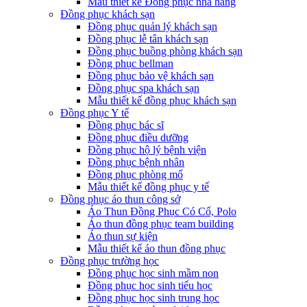
Mẫu thiết kế Đồng phục nhà hàng
Đồng phục khách sạn
Đồng phục quản lý khách sạn
Đồng phục lễ tân khách sạn
Đồng phục buồng phòng khách sạn
Đồng phục bellman
Đồng phục bảo vệ khách sạn
Đồng phục spa khách sạn
Mẫu thiết kế đồng phục khách sạn
Đồng phục Y tế
Đồng phục bác sĩ
Đồng phục điều dưỡng
Đồng phục hộ lý bệnh viện
Đồng phục bệnh nhân
Đồng phục phòng mổ
Mẫu thiết kế đồng phục y tế
Đồng phục áo thun công sở
Áo Thun Đồng Phục Có Cổ, Polo
Áo thun đồng phục team building
Áo thun sự kiện
Mẫu thiết kế áo thun đồng phục
Đồng phục trường học
Đồng phục học sinh mầm non
Đồng phục học sinh tiểu học
Đồng phục học sinh trung học