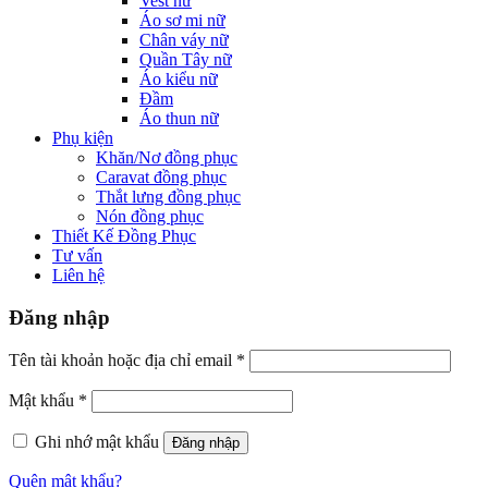
Vest nữ
Áo sơ mi nữ
Chân váy nữ
Quần Tây nữ
Áo kiểu nữ
Đầm
Áo thun nữ
Phụ kiện
Khăn/Nơ đồng phục
Caravat đồng phục
Thắt lưng đồng phục
Nón đồng phục
Thiết Kế Đồng Phục
Tư vấn
Liên hệ
Đăng nhập
Tên tài khoản hoặc địa chỉ email
*
Mật khẩu
*
Ghi nhớ mật khẩu
Đăng nhập
Quên mật khẩu?