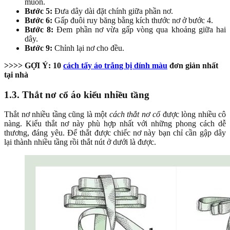
muốn.
Bước 5:
Đưa dây dài đặt chính giữa phần nơ.
Bước 6:
Gấp đuôi ruy băng bằng kích thước nơ ở bước 4.
Bước 8:
Đem phần nơ vừa gấp vòng qua khoảng giữa hai
dây.
Bước 9:
Chỉnh lại nơ cho đều.
>>>> GỢI Ý: 10
cách tẩy áo trắng bị dính màu
đơn giản nhất
tại nhà
1.3. Thắt nơ cổ áo kiểu nhiều tầng
Thắt nơ nhiều tầng cũng là một
cách thắt nơ cổ
được lòng nhiều cô
nàng. Kiểu thắt nơ này phù hợp nhất với những phong cách dễ
thương, đáng yêu. Để thắt được chiếc nơ này bạn chỉ cần gập dây
lại thành nhiều tầng rồi thắt nút ở dưới là được.