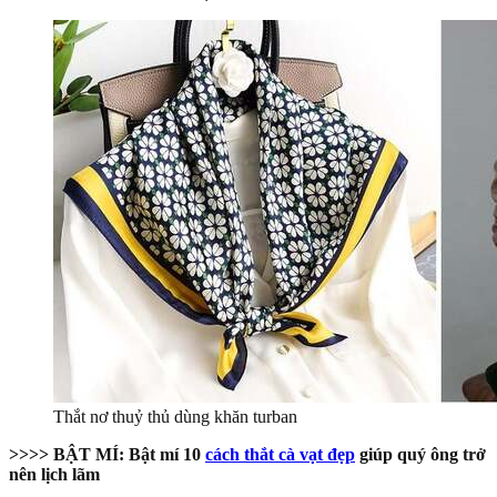
Thắt nơ thuỷ thủ dùng khăn turban
>>>> BẬT MÍ: Bật mí 10
cách thắt cà vạt đẹp
giúp quý ông trở
nên lịch lãm