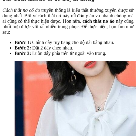
Cách thắt nơ cổ áo
truyền thống là kiểu thắt thường xuyên được sử
dụng nhất. Bởi vì cách thắt nơ này rất đơn giản và nhanh chóng mà
ai cũng có thể thực hiện được. Hơn nữa,
cách thắt nơ áo
này cũng
phối hợp được với rất nhiều trang phục. Để thực hiện, bạn làm như
sau:
Bước 1:
Chỉnh dây ruy băng cho độ dài bằng nhau.
Bước 2:
Đặt 2 dây chéo nhau.
Bước 3:
Luồn dây phía trên từ ngoài vào trong.