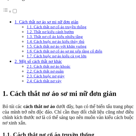
1. Cách thắt nơ áo sơ mi nữ đơn giản
1.1. Cách thắt nơ cổ áo truyền thống
1.2. Thắt nơ kiểu cánh bướm
1.3. Thắt nơ cổ áo kiểu nhiều tầng
1.4. Cách buộc nơ áo kiểu thủy thủ
1.5. Cách thắt nơ áo với khăn vuông
1.6. Cách thắt nơ cổ áo sơ mi xếp tầng cổ điển
1.7. Cách buộc nơ áo kiểu cà vạt lớn
2. Một số cách thắt nơ khác
2.1. Cách thắt nơ áo khoác
2.2. Cách thắt nơ quần
2.3. Cách buộc nơ giày
2.4. Cách thắt nơ váy
1. Cách thắt nơ áo sơ mi nữ đơn giản
Bỏ túi các
cách thắt nơ áo
dưới đây, bạn có thể biến tấu trang phục
của mình trở nên độc đáo. Chỉ cần thay đổi chất liệu cũng như điều
chỉnh kích thước nơ là có thể sáng tạo nên muôn vàn kiểu cách buộc
nơ xinh xắn.
1.1. Cách thắt nơ cổ áo truyền thống