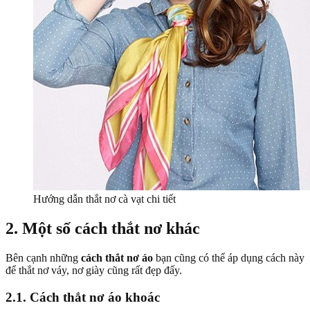
Hướng dẫn thắt nơ cà vạt chi tiết
2. Một số cách thắt nơ khác
Bên cạnh những
cách thắt nơ áo
bạn cũng có thể áp dụng cách này
để thắt nơ váy, nơ giày cũng rất đẹp đấy.
2.1. Cách thắt nơ áo khoác