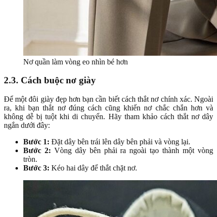
Nơ quần làm vòng eo nhìn bé hơn
2.3. Cách buộc nơ giày
Để một đôi giày đẹp hơn bạn cần biết cách thắt nơ chính xác. Ngoài
ra, khi bạn thắt nơ đúng cách cũng khiến nơ chắc chắn hơn và
không dễ bị tuột khi di chuyển. Hãy tham khảo cách thắt nơ dây
ngắn dưới đây:
Bước 1:
Đặt dây bên trái lên dây bên phải và vòng lại.
Bước 2:
Vòng dây bên phải ra ngoài tạo thành một vòng
tròn.
Bước 3:
Kéo hai dây để thắt chặt nơ.