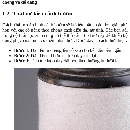
chóng và dễ dàng
1.2. Thắt nơ kiểu cánh bướm
Cách thắt nơ áo
hình cánh bướm sẽ là kiểu thắt nơ áo đơn giản phù
hợp với các cô nàng theo phong cách điệu đà, nữ tính. Các bạn gái
trong độ tuổi học sinh cũng có thể thử cách thắt nơ này để khiến bộ
đồng phục của mình có điểm nhấn hơn. Dưới đây là cách thực hiện:
Bước 1:
Đặt dải ruy băng lên cổ sao cho bên dài bên ngắn.
Bước 2:
Đặt dây dài hơn lên trên dây còn lại.
Bước 3:
Tiếp tục luồn dây dài hơn theo hướng từ dưới lên.