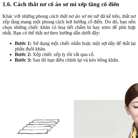
1.6. Cách thắt nơ cổ áo sơ mi xếp tầng cổ điển
Khác với những phong
cách thắt nơ áo sơ mi nữ
đã kể trên, thắt nơ
xếp tầng mang một phong cách hơi hướng cổ điển. Do đó, bạn nên
chọn những chiếc khăn có hoạ tiết chấm bi hay retro để phù hợp
nhất. Bạn có thể thắt nơ theo hướng dẫn dưới đây:
Bước 1:
Sử dụng một chiếc nhẫn hoặc một sợi dây để thắt lại
phần đuôi khăn.
Bước 2:
Xếp chiếc xếp ly rồi vắt qua cổ.
Bước 3:
Sau đó bạn điều chỉnh lại và kéo bồng khăn.