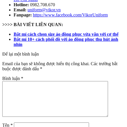
Hotline:
0982.708.670
Email:
uniform@vikor.vn
Fanpage:
https://www.facebook.com/VikorUniform
>>>> BÀI VIẾT LIÊN QUAN:
Bật mí cách chọn size áo đồng phục vừa vặn với cơ thể
Bật mí 10+ cách phối đồ với áo đồng phục thu hút ánh
nhìn
Để lại một bình luận
Email của bạn sẽ không được hiển thị công khai.
Các trường bắt
buộc được đánh dấu
*
Bình luận
*
Tên
*