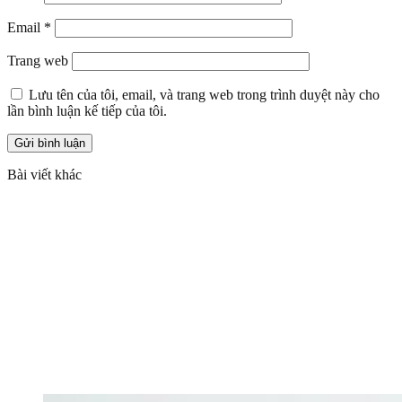
Email
*
Trang web
Lưu tên của tôi, email, và trang web trong trình duyệt này cho
lần bình luận kế tiếp của tôi.
Bài viết khác