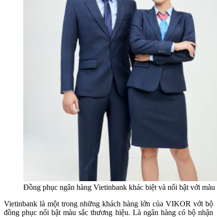
Đồng phục ngân hàng Vietinbank khác biệt và nổi bật với màu 
Vietinbank là một trong những khách hàng lớn của VIKOR với bộ
đồng phục nổi bật màu sắc thương hiệu.
Là ngân hàng có bộ nhận