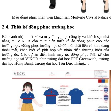
Mẫu đồng phục nhân viên khách sạn MerPerle Crystal Palace 
2.4. Thiết kế đồng phục trường học
Bên cạnh nhận thiết kế và may đồng phục công ty và khách sạn nhà
hàng thì VIKOR còn thực hiện thiết kế áo đồng phục cho các
trường học. Đồng phục trường học sẽ đòi hỏi chất liệu và kiểu dáng
thoải mái, khác biệt và phù hợp với nhận diện thương hiệu của
trường đó. Các dự án điển hình may
áo đồng phục thiết kế
cho
trường học tại VIKOR như trường đại học FPT Greenwich, trường
đại học Hồng Bàng, trường đại học Tôn Đức Thắng,…