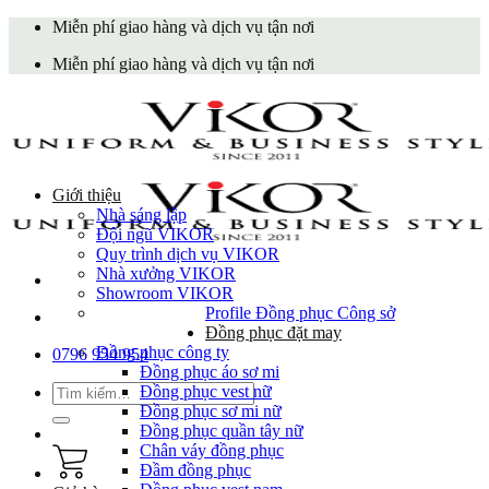
Skip
Miễn phí giao hàng và dịch vụ tận nơi
to
Miễn phí giao hàng và dịch vụ tận nơi
content
Giới thiệu
Nhà sáng lập
Đội ngũ VIKOR
Quy trình dịch vụ VIKOR
Nhà xưởng VIKOR
Showroom VIKOR
Profile Đồng phục Công sở
Đồng phục đặt may
Đồng phục công ty
0796 954 954
Đồng phục áo sơ mi
Tìm
Đồng phục vest nữ
kiếm:
Đồng phục sơ mi nữ
Đồng phục quần tây nữ
Chân váy đồng phục
Đầm đồng phục