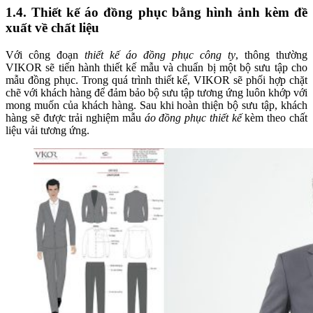
1.4. Thiết kế áo đồng phục bằng hình ảnh kèm đề
xuất về chất liệu
Với công đoạn
thiết kế áo đồng phục công ty
, thông thường
VIKOR sẽ tiến hành thiết kế mẫu và chuẩn bị một bộ sưu tập cho
mẫu đồng phục. Trong quá trình thiết kế, VIKOR sẽ phối hợp chặt
chẽ với khách hàng để đảm bảo bộ sưu tập tương ứng luôn khớp với
mong muốn của khách hàng. Sau khi hoàn thiện bộ sưu tập, khách
hàng sẽ được trải nghiệm mẫu
áo đồng phục thiết kế
kèm theo chất
liệu vải tương ứng.