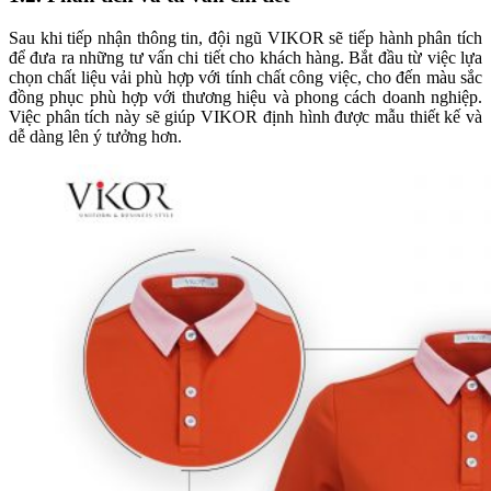
Sau khi tiếp nhận thông tin, đội ngũ VIKOR sẽ tiếp hành phân tích
để đưa ra những tư vấn chi tiết cho khách hàng. Bắt đầu từ việc lựa
chọn chất liệu vải phù hợp với tính chất công việc, cho đến màu sắc
đồng phục phù hợp với thương hiệu và phong cách doanh nghiệp.
Việc phân tích này sẽ giúp VIKOR định hình được mẫu thiết kế và
dễ dàng lên ý tưởng hơn.