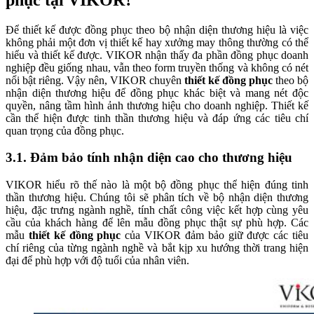
Để thiết kế được đồng phục theo bộ nhận diện thương hiệu là việc
không phải một đơn vị thiết kế hay xưởng may thông thường có thể
hiểu và thiết kế được. VIKOR nhận thấy đa phần đồng phục doanh
nghiệp đều giống nhau, vẫn theo form truyền thống và không có nét
nổi bật riêng. Vậy nên, VIKOR chuyên
thiết kế đồng phục
theo bộ
nhận diện thương hiệu để đồng phục khác biệt và mang nét độc
quyền, nâng tầm hình ảnh thương hiệu cho doanh nghiệp. Thiết kế
cần thể hiện được tinh thần thương hiệu và đáp ứng các tiêu chí
quan trọng của đồng phục.
3.1. Đảm bảo tính nhận diện cao cho thương hiệu
VIKOR hiểu rõ thế nào là một bộ đồng phục thể hiện đúng tinh
thần thương hiệu. Chúng tôi sẽ phân tích về bộ nhận diện thương
hiệu, đặc trưng ngành nghề, tính chất công việc kết hợp cùng yêu
cầu của khách hàng để lên mẫu đồng phục thật sự phù hợp. Các
mẫu
thiết kế đồng phục
của VIKOR đảm bảo giữ được các tiêu
chí riêng của từng ngành nghề và bắt kịp xu hướng thời trang hiện
đại để phù hợp với độ tuổi của nhân viên.