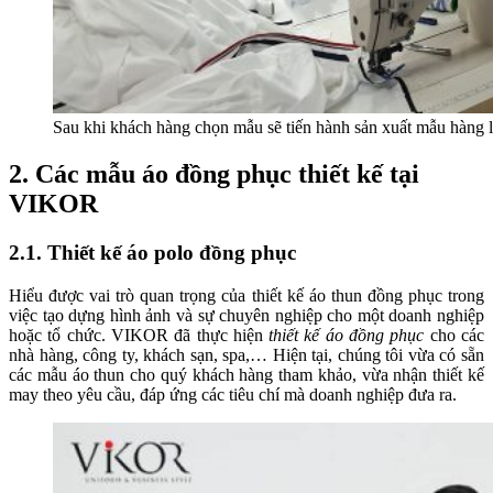
Sau khi khách hàng chọn mẫu sẽ tiến hành sản xuất mẫu hàng l
2. Các mẫu áo đồng phục thiết kế tại
VIKOR
2.1. Thiết kế áo polo đồng phục
Hiểu được vai trò quan trọng của thiết kế áo thun đồng phục trong
việc tạo dựng hình ảnh và sự chuyên nghiệp cho một doanh nghiệp
hoặc tổ chức. VIKOR đã thực hiện
thiết kế áo đồng phục
cho các
nhà hàng, công ty, khách sạn, spa,… Hiện tại, chúng tôi vừa có sẵn
các mẫu áo thun cho quý khách hàng tham khảo, vừa nhận thiết kế
may theo yêu cầu, đáp ứng các tiêu chí mà doanh nghiệp đưa ra.