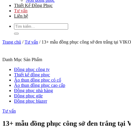
Nón đồng phục
Thiết Kế Đồng Phục
Tư vấn
Liên hệ
Tìm
kiếm:
Trang chủ
/
Tư vấn
/
13+ mẫu đồng phục công sở đen trắng tại VIK
Danh Mục Sản Phẩm
Đồng phục công ty
Thiết kế đồng phục
Áo thun đồng phục có cổ
Áo thun đồng phục cao cấp
Đồng phục nhà hàng
Đồng phục gile
Đồng phục blazer
Tư vấn
13+ mẫu đồng phục công sở đen trắng tạ