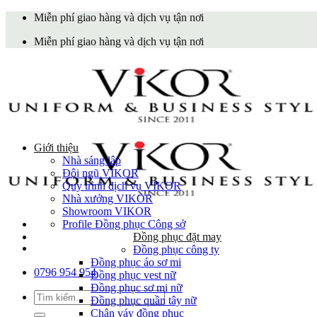
Skip
Miễn phí giao hàng và dịch vụ tận nơi
to
Miễn phí giao hàng và dịch vụ tận nơi
content
Giới thiệu
Nhà sáng lập
Đội ngũ VIKOR
Quy trình dịch vụ VIKOR
Nhà xưởng VIKOR
Showroom VIKOR
Profile Đồng phục Công sở
Đồng phục đặt may
Đồng phục công ty
Đồng phục áo sơ mi
0796 954 954
Đồng phục vest nữ
Đồng phục sơ mi nữ
Tìm
Đồng phục quần tây nữ
kiếm:
Chân váy đồng phục