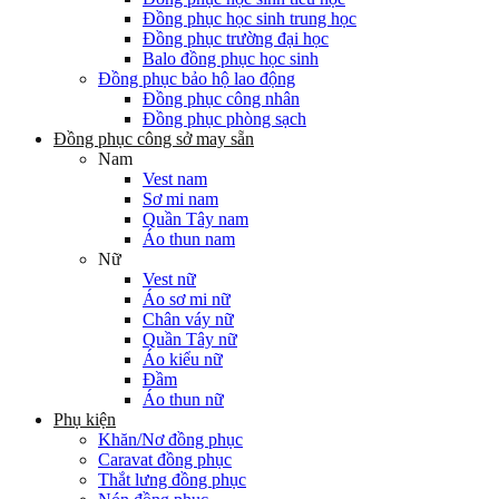
Đồng phục học sinh trung học
Đồng phục trường đại học
Balo đồng phục học sinh
Đồng phục bảo hộ lao động
Đồng phục công nhân
Đồng phục phòng sạch
Đồng phục công sở may sẵn
Nam
Vest nam
Sơ mi nam
Quần Tây nam
Áo thun nam
Nữ
Vest nữ
Áo sơ mi nữ
Chân váy nữ
Quần Tây nữ
Áo kiểu nữ
Đầm
Áo thun nữ
Phụ kiện
Khăn/Nơ đồng phục
Caravat đồng phục
Thắt lưng đồng phục