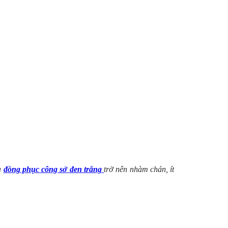
à
đồng phục công sở đen trắng
trở nên nhàm chán, ít