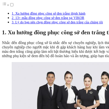
1. Xu hướng đồng phục công sở đen trắng thịnh hành
2. 13+ mẫu đồng phục công sở đen trắng tại VIKOR
3. Lý do bạn nên chọn đồng phục công sở đen trắng của chúng tôi
1. Xu hướng đồng phục công sở đen trắng 
Nhắc đến đồng phục công sở là nhắc đến sự chuyên nghiệp, lịch th
chuyên nghiệp cho người mặc khi đi gặp khách hàng hay khi làm vi
màu đen trắng cũng giúp làm nổi bật thương hiệu khi được kết hợp v
những phụ kiện sẽ đem đến bộ đồ hoàn hảo và ấn tượng, giúp bạn tỏa