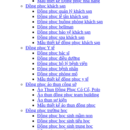
Mẫu thiết kế Đồng phục nhà hàng
Đồng phục khách sạn
Đồng phục quản lý khách sạn
Đồng phục lễ tân khách sạn
Đồng phục buồng phòng khách sạn
Đồng phục bellman
Đồng phục bảo vệ khách sạn
Đồng phục spa khách sạn
Mẫu thiết kế đồng phục khách sạn
Đồng phục Y tế
Đồng phục bác sĩ
Đồng phục điều dưỡng
Đồng phục hộ lý bệnh viện
Đồng phục bệnh nhân
Đồng phục phòng mổ
Mẫu thiết kế đồng phục y tế
Đồng phục áo thun công sở
Áo Thun Đồng Phục Có Cổ, Polo
Áo thun đồng phục team building
Áo thun sự kiện
Mẫu thiết kế áo thun đồng phục
Đồng phục trường học
Đồng phục học sinh mầm non
Đồng phục học sinh tiểu học
Đồng phục học sinh trung học