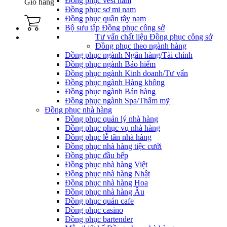
Đồng phục vest nam
Giỏ hàng
Đồng phục sơ mi nam
Đồng phục quần tây nam
Bộ sưu tập Đồng phục công sở
Tư vấn chất liệu Đồng phục công sở
Đồng phục theo ngành hàng
Đồng phục ngành Ngân hàng/Tài chính
Đồng phục ngành Bảo hiểm
Đồng phục ngành Kinh doanh/Tư vấn
Đồng phục ngành Hàng không
Đồng phục ngành Bán hàng
Đồng phục ngành Spa/Thẩm mỹ
Đồng phục nhà hàng
Đồng phục quản lý nhà hàng
Đồng phục phục vụ nhà hàng
Đồng phục lễ tân nhà hàng
Đồng phục nhà hàng tiệc cưới
Đồng phục đầu bếp
Đồng phục nhà hàng Việt
Đồng phục nhà hàng Nhật
Đồng phục nhà hàng Hoa
Đồng phục nhà hàng Âu
Đồng phục quán cafe
Đồng phục casino
Đồng phục bartender