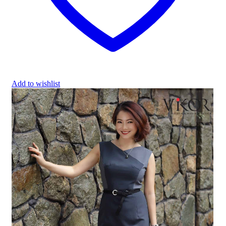
Add to wishlist