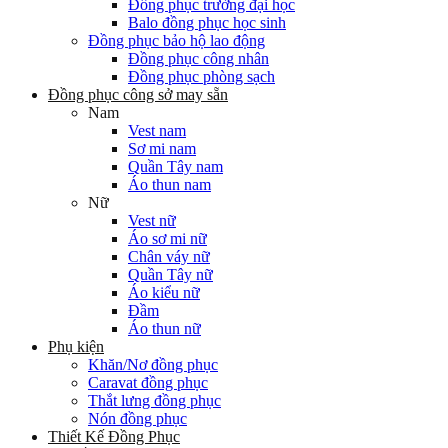
Đồng phục trường đại học
Balo đồng phục học sinh
Đồng phục bảo hộ lao động
Đồng phục công nhân
Đồng phục phòng sạch
Đồng phục công sở may sẵn
Nam
Vest nam
Sơ mi nam
Quần Tây nam
Áo thun nam
Nữ
Vest nữ
Áo sơ mi nữ
Chân váy nữ
Quần Tây nữ
Áo kiểu nữ
Đầm
Áo thun nữ
Phụ kiện
Khăn/Nơ đồng phục
Caravat đồng phục
Thắt lưng đồng phục
Nón đồng phục
Thiết Kế Đồng Phục