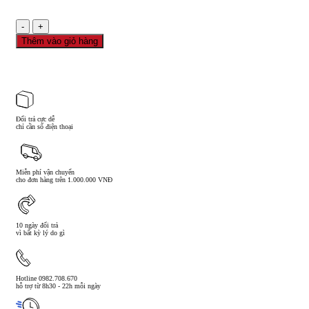
Đầm
nữ
Thêm vào giỏ hàng
VW51615
số
lượng
Đổi trả cực dễ
chỉ cần số điện thoại
Miễn phí vận chuyển
cho đơn hàng trên 1.000.000 VNĐ
10 ngày đổi trả
vì bất kỳ lý do gì
Hotline 0982.708.670
hỗ trợ từ 8h30 - 22h mỗi ngày