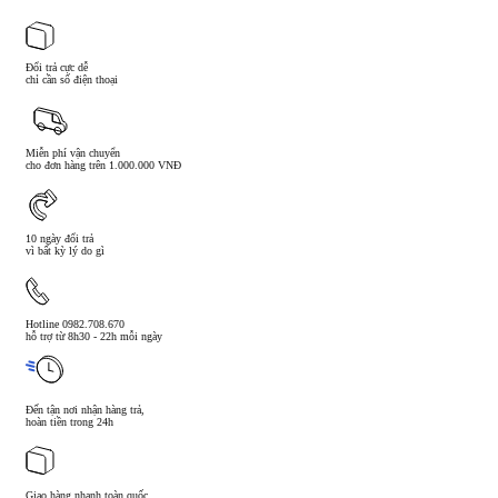
Đổi trả cực dễ
chỉ cần số điện thoại
Miễn phí vận chuyển
cho đơn hàng trên 1.000.000 VNĐ
10 ngày đổi trả
vì bất kỳ lý do gì
Hotline 0982.708.670
hỗ trợ từ 8h30 - 22h mỗi ngày
Đến tận nơi nhận hàng trả,
hoàn tiền trong 24h
Giao hàng nhanh toàn quốc