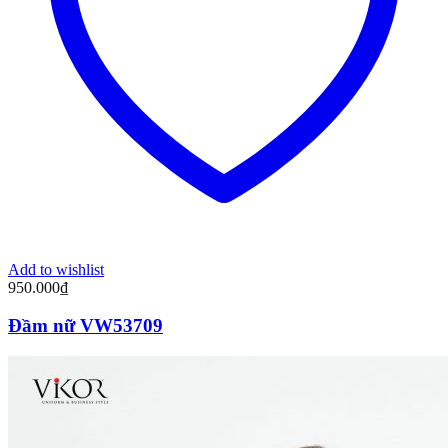
Add to wishlist
950.000
₫
Đầm nữ VW53709