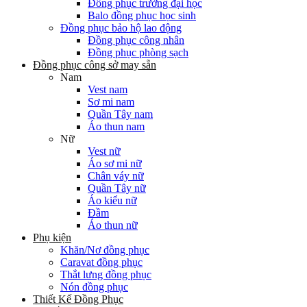
Đồng phục trường đại học
Balo đồng phục học sinh
Đồng phục bảo hộ lao động
Đồng phục công nhân
Đồng phục phòng sạch
Đồng phục công sở may sẵn
Nam
Vest nam
Sơ mi nam
Quần Tây nam
Áo thun nam
Nữ
Vest nữ
Áo sơ mi nữ
Chân váy nữ
Quần Tây nữ
Áo kiểu nữ
Đầm
Áo thun nữ
Phụ kiện
Khăn/Nơ đồng phục
Caravat đồng phục
Thắt lưng đồng phục
Nón đồng phục
Thiết Kế Đồng Phục