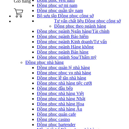
Đồng phục vest nam
Giỏ hàng
Đồng phục sơ mi nam
Đồng phục quần tây nam
Bộ sưu tập Đồng phục công sở
Tư vấn chất liệu Đồng phục công sở
Đồng phục theo ngành hàng
Đồng phục ngành Ngân hàng/Tài chính
Đồng phục ngành Bảo hiểm
Đồng phục ngành Kinh doanh/Tư vấn
Đồng phục ngành Hàng không
Đồng phục ngành Bán hàng
Đồng phục ngành Spa/Thẩm mỹ
Đồng phục nhà hàng
Đồng phục quản lý nhà hàng
Đồng phục phục vụ nhà hàng
Đồng phục lễ tân nhà hàng
Đồng phục nhà hàng tiệc cưới
Đồng phục đầu bếp
Đồng phục nhà hàng Việt
Đồng phục nhà hàng Nhật
Đồng phục nhà hàng Hoa
Đồng phục nhà hàng Âu
Đồng phục quán cafe
Đồng phục casino
Đồng phục bartender