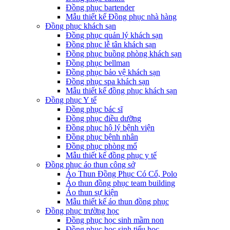
Đồng phục bartender
Mẫu thiết kế Đồng phục nhà hàng
Đồng phục khách sạn
Đồng phục quản lý khách sạn
Đồng phục lễ tân khách sạn
Đồng phục buồng phòng khách sạn
Đồng phục bellman
Đồng phục bảo vệ khách sạn
Đồng phục spa khách sạn
Mẫu thiết kế đồng phục khách sạn
Đồng phục Y tế
Đồng phục bác sĩ
Đồng phục điều dưỡng
Đồng phục hộ lý bệnh viện
Đồng phục bệnh nhân
Đồng phục phòng mổ
Mẫu thiết kế đồng phục y tế
Đồng phục áo thun công sở
Áo Thun Đồng Phục Có Cổ, Polo
Áo thun đồng phục team building
Áo thun sự kiện
Mẫu thiết kế áo thun đồng phục
Đồng phục trường học
Đồng phục học sinh mầm non
Đồng phục học sinh tiểu học