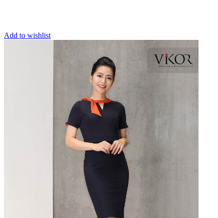
Add to wishlist