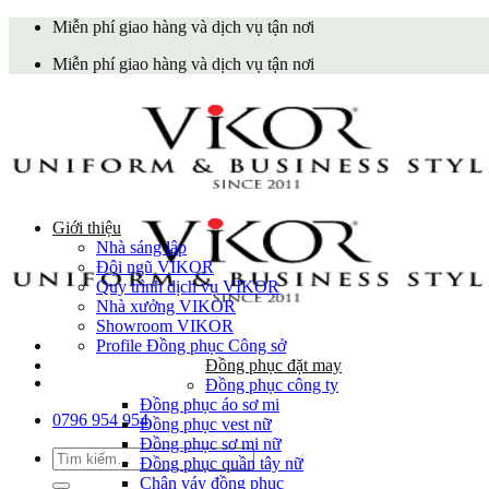
Skip
Miễn phí giao hàng và dịch vụ tận nơi
to
Miễn phí giao hàng và dịch vụ tận nơi
content
Giới thiệu
Nhà sáng lập
Đội ngũ VIKOR
Quy trình dịch vụ VIKOR
Nhà xưởng VIKOR
Showroom VIKOR
Profile Đồng phục Công sở
Đồng phục đặt may
Đồng phục công ty
Đồng phục áo sơ mi
0796 954 954
Đồng phục vest nữ
Đồng phục sơ mi nữ
Tìm
Đồng phục quần tây nữ
kiếm:
Chân váy đồng phục