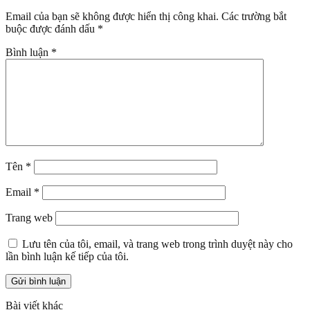
Email của bạn sẽ không được hiển thị công khai.
Các trường bắt
buộc được đánh dấu
*
Bình luận
*
Tên
*
Email
*
Trang web
Lưu tên của tôi, email, và trang web trong trình duyệt này cho
lần bình luận kế tiếp của tôi.
Bài viết khác