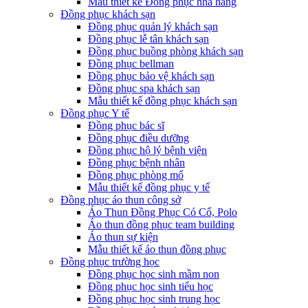
Mẫu thiết kế Đồng phục nhà hàng
Đồng phục khách sạn
Đồng phục quản lý khách sạn
Đồng phục lễ tân khách sạn
Đồng phục buồng phòng khách sạn
Đồng phục bellman
Đồng phục bảo vệ khách sạn
Đồng phục spa khách sạn
Mẫu thiết kế đồng phục khách sạn
Đồng phục Y tế
Đồng phục bác sĩ
Đồng phục điều dưỡng
Đồng phục hộ lý bệnh viện
Đồng phục bệnh nhân
Đồng phục phòng mổ
Mẫu thiết kế đồng phục y tế
Đồng phục áo thun công sở
Áo Thun Đồng Phục Có Cổ, Polo
Áo thun đồng phục team building
Áo thun sự kiện
Mẫu thiết kế áo thun đồng phục
Đồng phục trường học
Đồng phục học sinh mầm non
Đồng phục học sinh tiểu học
Đồng phục học sinh trung học