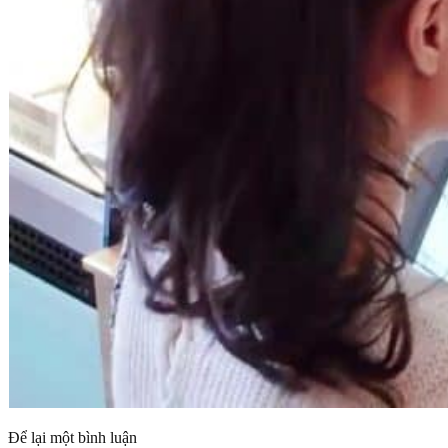
Để lại một bình luận