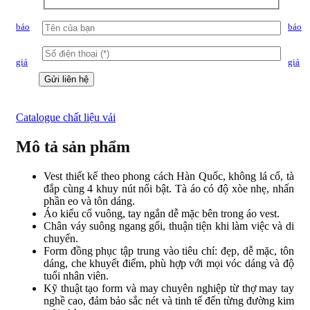
báo
báo
giá
giá
Catalogue chất liệu vải
Mô tả sản phẩm
Vest thiết kế theo phong cách Hàn Quốc, không lá cổ, tà
đắp cùng 4 khuy nút nổi bật. Tà áo có độ xòe nhẹ, nhấn
phần eo và tôn dáng.
Áo kiểu cổ vuông, tay ngắn dễ mặc bên trong áo vest.
Chân váy suông ngang gối, thuận tiện khi làm việc và di
chuyển.
Form đồng phục tập trung vào tiêu chí: đẹp, dễ mặc, tôn
dáng, che khuyết điểm, phù hợp với mọi vóc dáng và độ
tuổi nhân viên.
Kỹ thuật tạo form và may chuyên nghiệp từ thợ may tay
nghề cao, đảm bảo sắc nét và tinh tế đến từng đường kim