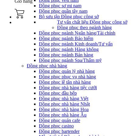
Đồng phục vest nam
Giỏ hàng
Đồng phục sơ mi nam
Đồng phục quần tây nam
Bộ sưu tập Đồng phục công sở
Tư vấn chất liệu Đồng phục công sở
Đồng phục theo ngành hàng
Đồng phục ngành Ngân hàng/Tài chính
Đồng phục ngành Bảo hiểm
Đồng phục ngành Kinh doanh/Tư vấn
Đồng phục ngành Hàng không
Đồng phục ngành Bán hàng
Đồng phục ngành Spa/Thẩm mỹ
Đồng phục nhà hàng
Đồng phục quản lý nhà hàng
Đồng phục phục vụ nhà hàng
Đồng phục lễ tân nhà hàng
Đồng phục nhà hàng tiệc cưới
Đồng phục đầu bếp
Đồng phục nhà hàng Việt
Đồng phục nhà hàng Nhật
Đồng phục nhà hàng Hoa
Đồng phục nhà hàng Âu
Đồng phục quán cafe
Đồng phục casino
Đồng phục bartender