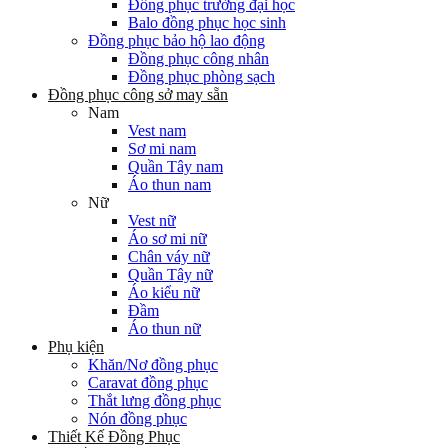
Đồng phục trường đại học
Balo đồng phục học sinh
Đồng phục bảo hộ lao động
Đồng phục công nhân
Đồng phục phòng sạch
Đồng phục công sở may sẵn
Nam
Vest nam
Sơ mi nam
Quần Tây nam
Áo thun nam
Nữ
Vest nữ
Áo sơ mi nữ
Chân váy nữ
Quần Tây nữ
Áo kiểu nữ
Đầm
Áo thun nữ
Phụ kiện
Khăn/Nơ đồng phục
Caravat đồng phục
Thắt lưng đồng phục
Nón đồng phục
Thiết Kế Đồng Phục