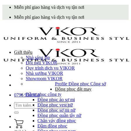
Skip
Miễn phí giao hàng và dịch vụ tận nơi
to
Miễn phí giao hàng và dịch vụ tận nơi
content
Giới thiệu
Nhà sáng lập
Đội ngũ VIKOR
Quy trình dịch vụ VIKOR
Nhà xưởng VIKOR
Showroom VIKOR
Profile Đồng phục Công sở
Đồng phục đặt may
Đồng phục công ty
0796 954 954
Đồng phục áo sơ mi
Tìm
Đồng phục vest nữ
kiếm:
Đồng phục sơ mi nữ
Đồng phục quần tây nữ
Chân váy đồng phục
Đầm đồng phục