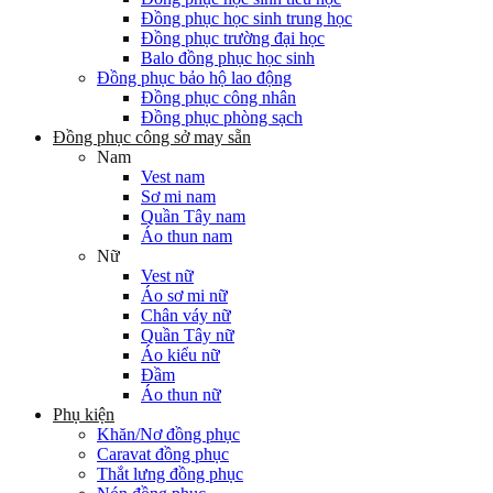
Đồng phục học sinh trung học
Đồng phục trường đại học
Balo đồng phục học sinh
Đồng phục bảo hộ lao động
Đồng phục công nhân
Đồng phục phòng sạch
Đồng phục công sở may sẵn
Nam
Vest nam
Sơ mi nam
Quần Tây nam
Áo thun nam
Nữ
Vest nữ
Áo sơ mi nữ
Chân váy nữ
Quần Tây nữ
Áo kiểu nữ
Đầm
Áo thun nữ
Phụ kiện
Khăn/Nơ đồng phục
Caravat đồng phục
Thắt lưng đồng phục