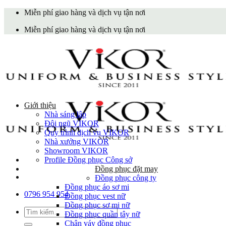
Skip
Miễn phí giao hàng và dịch vụ tận nơi
to
Miễn phí giao hàng và dịch vụ tận nơi
content
Giới thiệu
Nhà sáng lập
Đội ngũ VIKOR
Quy trình dịch vụ VIKOR
Nhà xưởng VIKOR
Showroom VIKOR
Profile Đồng phục Công sở
Đồng phục đặt may
Đồng phục công ty
Đồng phục áo sơ mi
0796 954 954
Đồng phục vest nữ
Đồng phục sơ mi nữ
Tìm
Đồng phục quần tây nữ
kiếm:
Chân váy đồng phục