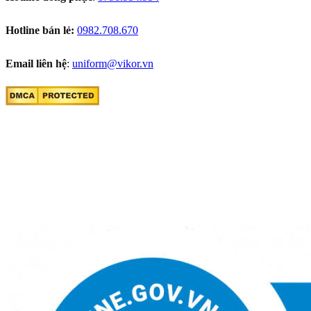
Hotline bán lẻ:
0982.708.670
Email liên hệ
:
uniform@vikor.vn