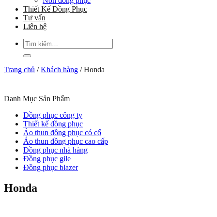
Nón đồng phục
Thiết Kế Đồng Phục
Tư vấn
Liên hệ
Tìm
kiếm:
Trang chủ
/
Khách hàng
/
Honda
Danh Mục Sản Phẩm
Đồng phục công ty
Thiết kế đồng phục
Áo thun đồng phục có cổ
Áo thun đồng phục cao cấp
Đồng phục nhà hàng
Đồng phục gile
Đồng phục blazer
Honda