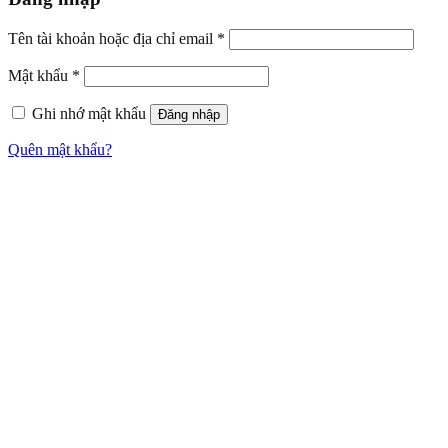
Tên tài khoản hoặc địa chỉ email
*
Mật khẩu
*
Ghi nhớ mật khẩu
Đăng nhập
Quên mật khẩu?