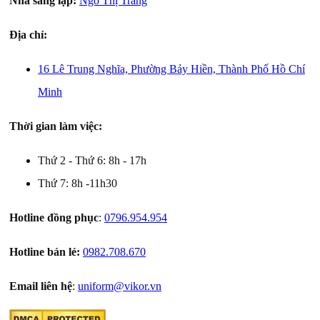
Nhà sáng lập:
Ngô Thị Trang
Địa chỉ:
16 Lê Trung Nghĩa, Phường Bảy Hiền, Thành Phố Hồ Chí
Minh
Thời gian làm việc:
Thứ 2 - Thứ 6: 8h - 17h
Thứ 7: 8h -11h30
Hotline đồng phục
:
0796.954.954
Hotline bán lẻ:
0982.708.670
Email liên hệ
:
uniform@vikor.vn