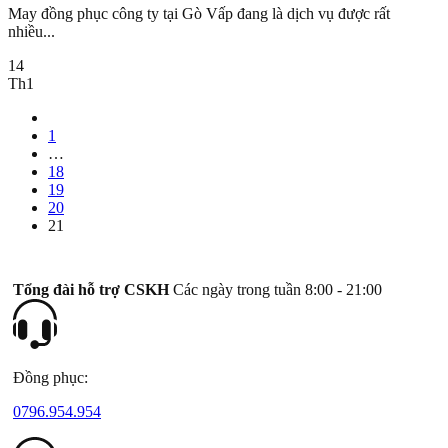
May đồng phục công ty tại Gò Vấp đang là dịch vụ được rất
nhiều...
14
Th1
1
…
18
19
20
21
Tổng đài hỗ trợ CSKH
Các ngày trong tuần 8:00 - 21:00
Đồng phục:
0796.954.954