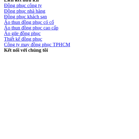
Đồng phục công ty
Đồng phục nhà hàng
Đồng phục khách sạn
Áo thun đồng phục có cổ
Áo thun đồng phục cao cấp
Áo gile đồng phục
Thiết kế đồng phục
Công ty may đồng phục TPHCM
Kết nối với chúng tôi