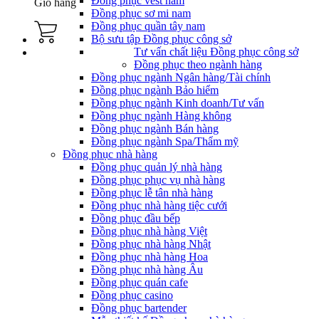
Đồng phục vest nam
Giỏ hàng
Đồng phục sơ mi nam
Đồng phục quần tây nam
Bộ sưu tập Đồng phục công sở
Tư vấn chất liệu Đồng phục công sở
Đồng phục theo ngành hàng
Đồng phục ngành Ngân hàng/Tài chính
Đồng phục ngành Bảo hiểm
Đồng phục ngành Kinh doanh/Tư vấn
Đồng phục ngành Hàng không
Đồng phục ngành Bán hàng
Đồng phục ngành Spa/Thẩm mỹ
Đồng phục nhà hàng
Đồng phục quản lý nhà hàng
Đồng phục phục vụ nhà hàng
Đồng phục lễ tân nhà hàng
Đồng phục nhà hàng tiệc cưới
Đồng phục đầu bếp
Đồng phục nhà hàng Việt
Đồng phục nhà hàng Nhật
Đồng phục nhà hàng Hoa
Đồng phục nhà hàng Âu
Đồng phục quán cafe
Đồng phục casino
Đồng phục bartender