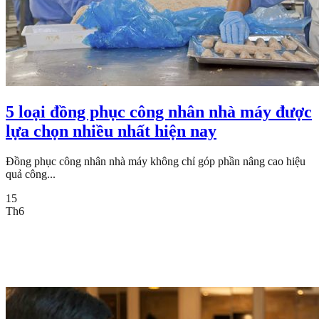
5 loại đồng phục công nhân nhà máy được
lựa chọn nhiều nhất hiện nay
Đồng phục công nhân nhà máy không chỉ góp phần nâng cao hiệu
quả công...
15
Th6