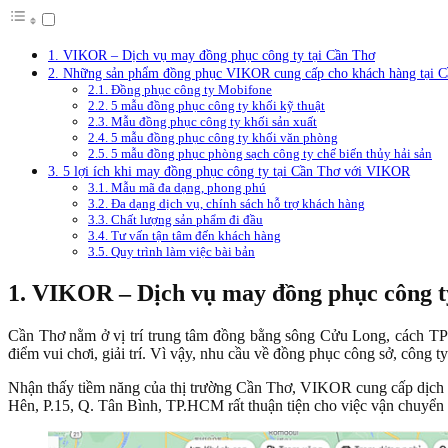
1. VIKOR – Dịch vụ may đồng phục công ty tại Cần Thơ
2. Những sản phẩm đồng phục VIKOR cung cấp cho khách hàng tại 
2.1. Đồng phục công ty Mobifone
2.2. 5 mẫu đồng phục công ty khối kỹ thuật
2.3. Mẫu đồng phục công ty khối sản xuất
2.4. 5 mẫu đồng phục công ty khối văn phòng
2.5. 5 mẫu đồng phục phòng sạch công ty chế biến thủy hải sản
3. 5 lợi ích khi may đồng phục công ty tại Cần Thơ với VIKOR
3.1. Mẫu mã đa dạng, phong phú
3.2. Đa dạng dịch vụ, chính sách hỗ trợ khách hàng
3.3. Chất lượng sản phẩm đi đầu
3.4. Tư vấn tận tâm đến khách hàng
3.5. Quy trình làm việc bài bản
1. VIKOR – Dịch vụ may đồng phục công t
Cần Thơ nằm ở vị trí trung tâm đồng bằng sông Cửu Long, cách TP 
điểm vui chơi, giải trí. Vì vậy, nhu cầu về đồng phục công sở, công ty
Nhận thấy tiềm năng của thị trường Cần Thơ, VIKOR cung cấp dịch vụ
Hên, P.15, Q. Tân Bình, TP.HCM rất thuận tiện cho việc vận chuyển 