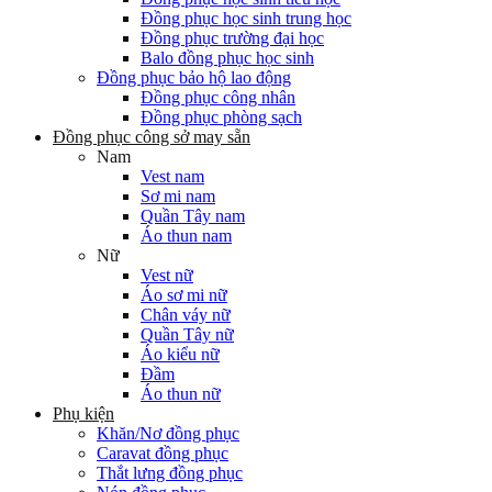
Đồng phục học sinh trung học
Đồng phục trường đại học
Balo đồng phục học sinh
Đồng phục bảo hộ lao động
Đồng phục công nhân
Đồng phục phòng sạch
Đồng phục công sở may sẵn
Nam
Vest nam
Sơ mi nam
Quần Tây nam
Áo thun nam
Nữ
Vest nữ
Áo sơ mi nữ
Chân váy nữ
Quần Tây nữ
Áo kiểu nữ
Đầm
Áo thun nữ
Phụ kiện
Khăn/Nơ đồng phục
Caravat đồng phục
Thắt lưng đồng phục