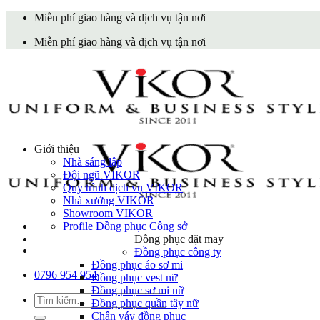
Skip
Miễn phí giao hàng và dịch vụ tận nơi
to
Miễn phí giao hàng và dịch vụ tận nơi
content
Giới thiệu
Nhà sáng lập
Đội ngũ VIKOR
Quy trình dịch vụ VIKOR
Nhà xưởng VIKOR
Showroom VIKOR
Profile Đồng phục Công sở
Đồng phục đặt may
Đồng phục công ty
Đồng phục áo sơ mi
0796 954 954
Đồng phục vest nữ
Đồng phục sơ mi nữ
Tìm
Đồng phục quần tây nữ
kiếm:
Chân váy đồng phục