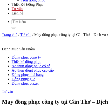
Nón đồng phục
Thiết Kế Đồng Phục
Tư vấn
Liên hệ
Tìm
kiếm:
Trang chủ
/
Tư vấn
/
May đồng phục công ty tại Cần Thơ – Dịch vụ
Danh Mục Sản Phẩm
Đồng phục công ty
Thiết kế đồng phục
Áo thun đồng phục có cổ
Áo thun đồng phục cao cấp
Đồng phục nhà hàng
Đồng phục gile
Đồng phục blazer
Tư vấn
May đồng phục công ty tại Cần Thơ – Dịc