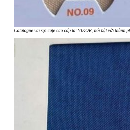
Catalogue vải sợi cafe cao cấp tại VIKOR, nổi bật với thành p