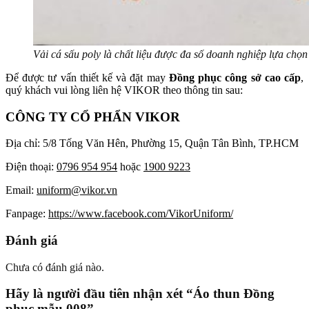
Vải cá sấu poly là chất liệu được đa số doanh nghiệp lựa chọ
Để được tư vấn thiết kế và đặt may
Đồng phục công sở cao cấp
,
quý khách vui lòng liên hệ VIKOR theo thông tin sau:
CÔNG TY CỔ PHẨN VIKOR
Địa chỉ: 5/8 Tống Văn Hên, Phường 15, Quận Tân Bình, TP.HCM
Điện thoại:
0796 954 954
hoặc
1900 9223
Email:
uniform@vikor.vn
Fanpage:
https://www.facebook.com/VikorUniform/
Đánh giá
Chưa có đánh giá nào.
Hãy là người đầu tiên nhận xét “Áo thun Đồng
phục mẫu 008”