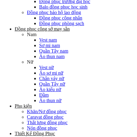
Đồng phục trường đại học
Balo đồng phục học sinh
Đồng phục bảo hộ lao động
Đồng phục công nhân
Đồng phục phòng sạch
Đồng phục công sở may sẵn
Nam
Vest nam
Sơ mi nam
Quần Tây nam
Áo thun nam
Nữ
Vest nữ
Áo sơ mi nữ
Chân váy nữ
Quần Tây nữ
Áo kiểu nữ
Đầm
Áo thun nữ
Phụ kiện
Khăn/Nơ đồng phục
Caravat đồng phục
Thắt lưng đồng phục
Nón đồng phục
Thiết Kế Đồng Phục