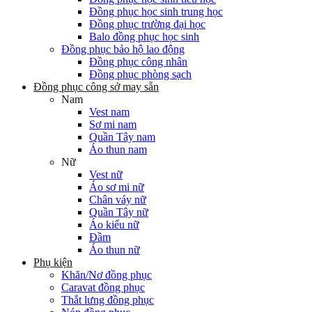
Đồng phục học sinh trung học
Đồng phục trường đại học
Balo đồng phục học sinh
Đồng phục bảo hộ lao động
Đồng phục công nhân
Đồng phục phòng sạch
Đồng phục công sở may sẵn
Nam
Vest nam
Sơ mi nam
Quần Tây nam
Áo thun nam
Nữ
Vest nữ
Áo sơ mi nữ
Chân váy nữ
Quần Tây nữ
Áo kiểu nữ
Đầm
Áo thun nữ
Phụ kiện
Khăn/Nơ đồng phục
Caravat đồng phục
Thắt lưng đồng phục