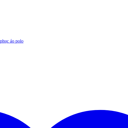
phục áo polo