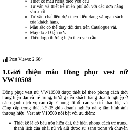
Thiết kế mẫu riêng theo yêu cầu
Tư vấn và thiết kế miễn phí đối với các đơn hàng
sản xuất
Tư vấn chất liệu dựa theo kiểu dáng và ngân sách
của khách hàng
Màu sắc có thể thay đổi dựa trên Catalogue vải.
May đo 3D tận nơi.
Thêu logo thương hiệu theo yêu cầu.
Post Views:
2.684
1.Giới thiệu mẫu Đồng phục vest nữ
VW10508
Đồng phục vest nữ VW10508 được thiết kế theo phong cách thời
trang hiện đại và trẻ trung, hướng đến khách hàng doanh nghiệp ở
các ngành dịch vụ cao cấp. Chúng tôi đề cao yếu tố khác biệt và
đẳng cấp trong thiết kế để giúp doanh nghiệp nâng tầm hình ảnh
thương hiệu. Vest nữ V10508 nổi bật với ưu điểm:
Thiết kế lá cổ bâu tròn hiện đại, thể hiện phong cách trẻ trung,
thanh lịch của phái nữ và giữ được sự sang trọng và chuyên