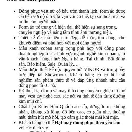
Đồng phục vest nữ cổ bâu tròn thanh lịch, form áo được
cải tiến với độ ôm vừa vặn với cơ thể, tạo sự thoải mái và
tự tin cho người mặc.
Form áo trẻ trung và hiện đại, thể hiện sự sang trọng,
chuyên nghiệp và nâng tầm hình ảnh thương hiệu.
Thiết kế đề cao tiêu chí: đẹp, dễ mặc, tôn dáng, che
khuyết điểm và phù hợp với mọi dáng người.
Màu xanh coban sang trọng phù hợp với đồng phục
doanh nghiệp ở các lĩnh vực ngành nghề kinh doanh, tư
vấn khách hàng như: Ngân hàng, Tài chính, Bất động
sản, Bảo hiểm, Sale, Quản lý,…
Mẫu được thiết kế độc quyền bởi VIKOR và trưng bày
trực tiếp tại Showroom. Khách hàng có cơ hội trải
nghiệm sản phẩm thực tế và đáp ứng nhanh nhu cầu
đồng phục từ 01 bộ.
Kỹ thuật tạo form và may thủ công chuyên nghiệp từ thợ
may vest tay nghề cao, sắc nét và tinh tế đến từng đường
kim mũi chỉ.
Chất liệu Ruby Hàn Quốc cao cấp, đứng form, không
nhăn, không xù lông, độ bền cao, co giãn nhẹ, thoáng
mát, thấm hút mồ hôi, tạo cảm giác thoải mái khi mặc.
Khách hàng có thể
Đặt may đồng phục theo yêu cầu
với các dịch vụ: