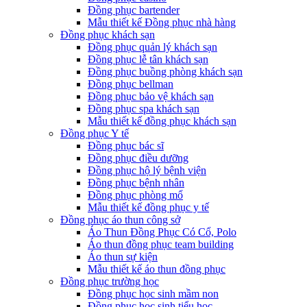
Đồng phục bartender
Mẫu thiết kế Đồng phục nhà hàng
Đồng phục khách sạn
Đồng phục quản lý khách sạn
Đồng phục lễ tân khách sạn
Đồng phục buồng phòng khách sạn
Đồng phục bellman
Đồng phục bảo vệ khách sạn
Đồng phục spa khách sạn
Mẫu thiết kế đồng phục khách sạn
Đồng phục Y tế
Đồng phục bác sĩ
Đồng phục điều dưỡng
Đồng phục hộ lý bệnh viện
Đồng phục bệnh nhân
Đồng phục phòng mổ
Mẫu thiết kế đồng phục y tế
Đồng phục áo thun công sở
Áo Thun Đồng Phục Có Cổ, Polo
Áo thun đồng phục team building
Áo thun sự kiện
Mẫu thiết kế áo thun đồng phục
Đồng phục trường học
Đồng phục học sinh mầm non
Đồng phục học sinh tiểu học