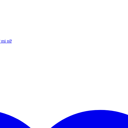
 mi nữ