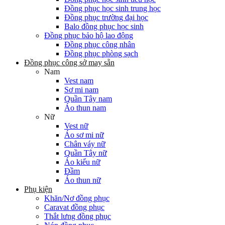
Đồng phục học sinh trung học
Đồng phục trường đại học
Balo đồng phục học sinh
Đồng phục bảo hộ lao động
Đồng phục công nhân
Đồng phục phòng sạch
Đồng phục công sở may sẵn
Nam
Vest nam
Sơ mi nam
Quần Tây nam
Áo thun nam
Nữ
Vest nữ
Áo sơ mi nữ
Chân váy nữ
Quần Tây nữ
Áo kiểu nữ
Đầm
Áo thun nữ
Phụ kiện
Khăn/Nơ đồng phục
Caravat đồng phục
Thắt lưng đồng phục