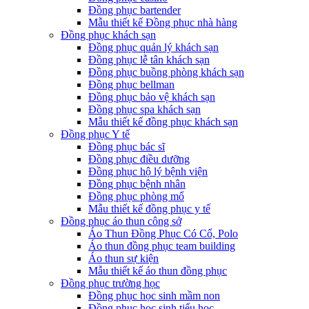
Đồng phục bartender
Mẫu thiết kế Đồng phục nhà hàng
Đồng phục khách sạn
Đồng phục quản lý khách sạn
Đồng phục lễ tân khách sạn
Đồng phục buồng phòng khách sạn
Đồng phục bellman
Đồng phục bảo vệ khách sạn
Đồng phục spa khách sạn
Mẫu thiết kế đồng phục khách sạn
Đồng phục Y tế
Đồng phục bác sĩ
Đồng phục điều dưỡng
Đồng phục hộ lý bệnh viện
Đồng phục bệnh nhân
Đồng phục phòng mổ
Mẫu thiết kế đồng phục y tế
Đồng phục áo thun công sở
Áo Thun Đồng Phục Có Cổ, Polo
Áo thun đồng phục team building
Áo thun sự kiện
Mẫu thiết kế áo thun đồng phục
Đồng phục trường học
Đồng phục học sinh mầm non
Đồng phục học sinh tiểu học