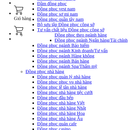
Đầm đồng phục
Đồng phục vest nam
Đồng phục sơ mi nam
Giỏ hàng
Đồng phục quần tây nam
Bộ sưu tập Đồng phục công sở
Tư vấn chất liệu Đồng phục công sở
Đồng phục theo ngành hàng
Đồng phục ngành Ngân hàng/Tài chính
Đồng phục ngành Bảo hiểm
Đồng phục ngành Kinh doanh/Tư vấn
Đồng phục ngành Hàng không
Đồng phục ngành Bán hàng
Đồng phục ngành Spa/Thẩm mỹ
Đồng phục nhà hàng
Đồng phục quản lý nhà hàng
Đồng phục phục vụ nhà hàng
Đồng phục lễ tân nhà hàng
Đồng phục nhà hàng tiệc cưới
Đồng phục đầu bếp
Đồng phục nhà hàng Việt
Đồng phục nhà hàng Nhật
Đồng phục nhà hàng Hoa
Đồng phục nhà hàng Âu
Đồng phục quán cafe
Đồng phục casino