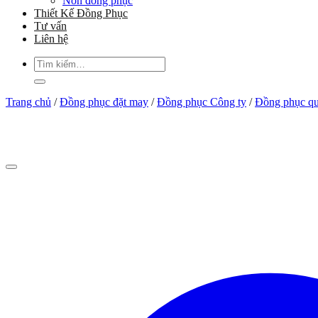
Nón đồng phục
Thiết Kế Đồng Phục
Tư vấn
Liên hệ
Tìm
kiếm:
Trang chủ
/
Đồng phục đặt may
/
Đồng phục Công ty
/
Đồng phục qu