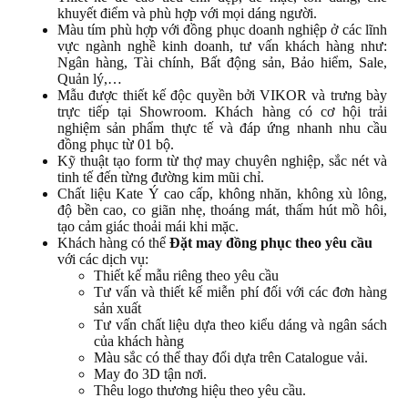
khuyết điểm và phù hợp với mọi dáng người.
Màu tím phù hợp với đồng phục doanh nghiệp ở các lĩnh
vực ngành nghề kinh doanh, tư vấn khách hàng như:
Ngân hàng, Tài chính, Bất động sản, Bảo hiểm, Sale,
Quản lý,…
Mẫu được thiết kế độc quyền bởi VIKOR và trưng bày
trực tiếp tại Showroom. Khách hàng có cơ hội trải
nghiệm sản phẩm thực tế và đáp ứng nhanh nhu cầu
đồng phục từ 01 bộ.
Kỹ thuật tạo form từ thợ may chuyên nghiệp, sắc nét và
tinh tế đến từng đường kim mũi chỉ.
Chất liệu Kate Ý cao cấp, không nhăn, không xù lông,
độ bền cao, co giãn nhẹ, thoáng mát, thấm hút mồ hôi,
tạo cảm giác thoải mái khi mặc.
Khách hàng có thể
Đặt may đồng phục theo yêu cầu
với các dịch vụ:
Thiết kế mẫu riêng theo yêu cầu
Tư vấn và thiết kế miễn phí đối với các đơn hàng
sản xuất
Tư vấn chất liệu dựa theo kiểu dáng và ngân sách
của khách hàng
Màu sắc có thể thay đổi dựa trên Catalogue vải.
May đo 3D tận nơi.
Thêu logo thương hiệu theo yêu cầu.