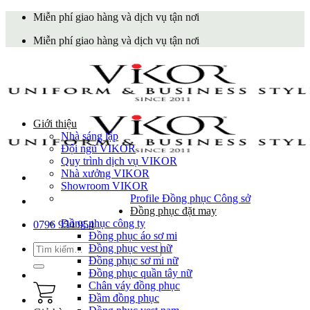
Skip
Miễn phí giao hàng và dịch vụ tận nơi
to
Miễn phí giao hàng và dịch vụ tận nơi
content
Giới thiệu
Nhà sáng lập
Đội ngũ VIKOR
Quy trình dịch vụ VIKOR
Nhà xưởng VIKOR
Showroom VIKOR
Profile Đồng phục Công sở
Đồng phục đặt may
Đồng phục công ty
0796 954 954
Đồng phục áo sơ mi
Tìm
Đồng phục vest nữ
kiếm:
Đồng phục sơ mi nữ
Đồng phục quần tây nữ
Chân váy đồng phục
Đầm đồng phục