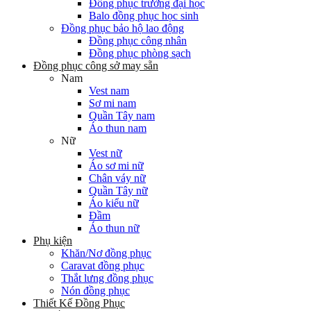
Đồng phục trường đại học
Balo đồng phục học sinh
Đồng phục bảo hộ lao động
Đồng phục công nhân
Đồng phục phòng sạch
Đồng phục công sở may sẵn
Nam
Vest nam
Sơ mi nam
Quần Tây nam
Áo thun nam
Nữ
Vest nữ
Áo sơ mi nữ
Chân váy nữ
Quần Tây nữ
Áo kiểu nữ
Đầm
Áo thun nữ
Phụ kiện
Khăn/Nơ đồng phục
Caravat đồng phục
Thắt lưng đồng phục
Nón đồng phục
Thiết Kế Đồng Phục