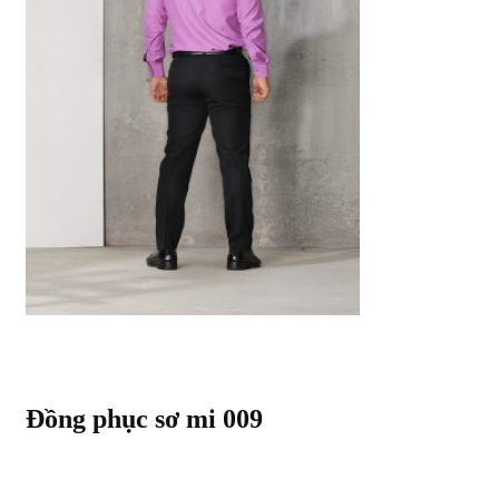
Đồng phục sơ mi 009