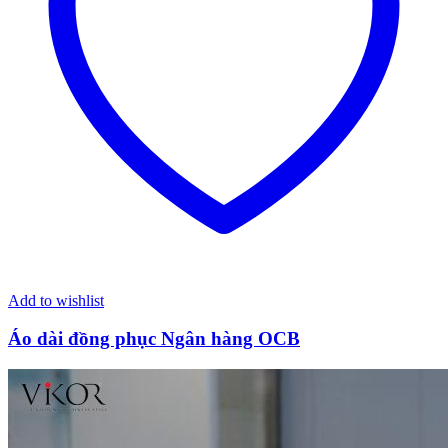
Add to wishlist
Áo dài đồng phục Ngân hàng OCB