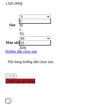
1.045.000
₫
S
Size
M
L
XL
Màu sắc
Đỏ
Xóa
Hướng dẫn chọn size
Nội dung hướng dẫn chọn size
Đầm
nữ
Thêm vào giỏ hàng
VW52005
số
lượng