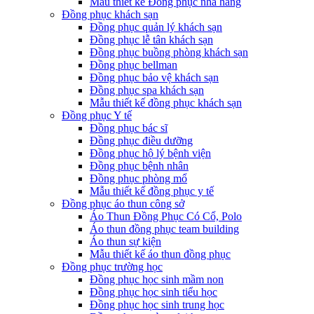
Mẫu thiết kế Đồng phục nhà hàng
Đồng phục khách sạn
Đồng phục quản lý khách sạn
Đồng phục lễ tân khách sạn
Đồng phục buồng phòng khách sạn
Đồng phục bellman
Đồng phục bảo vệ khách sạn
Đồng phục spa khách sạn
Mẫu thiết kế đồng phục khách sạn
Đồng phục Y tế
Đồng phục bác sĩ
Đồng phục điều dưỡng
Đồng phục hộ lý bệnh viện
Đồng phục bệnh nhân
Đồng phục phòng mổ
Mẫu thiết kế đồng phục y tế
Đồng phục áo thun công sở
Áo Thun Đồng Phục Có Cổ, Polo
Áo thun đồng phục team building
Áo thun sự kiện
Mẫu thiết kế áo thun đồng phục
Đồng phục trường học
Đồng phục học sinh mầm non
Đồng phục học sinh tiểu học
Đồng phục học sinh trung học