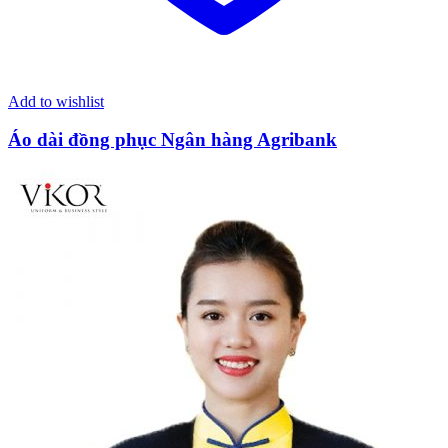
Add to wishlist
Áo dài đồng phục Ngân hàng Agribank