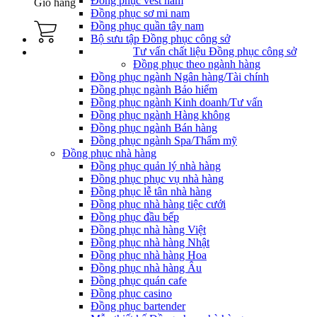
Đồng phục vest nam
Giỏ hàng
Đồng phục sơ mi nam
Đồng phục quần tây nam
Bộ sưu tập Đồng phục công sở
Tư vấn chất liệu Đồng phục công sở
Đồng phục theo ngành hàng
Đồng phục ngành Ngân hàng/Tài chính
Đồng phục ngành Bảo hiểm
Đồng phục ngành Kinh doanh/Tư vấn
Đồng phục ngành Hàng không
Đồng phục ngành Bán hàng
Đồng phục ngành Spa/Thẩm mỹ
Đồng phục nhà hàng
Đồng phục quản lý nhà hàng
Đồng phục phục vụ nhà hàng
Đồng phục lễ tân nhà hàng
Đồng phục nhà hàng tiệc cưới
Đồng phục đầu bếp
Đồng phục nhà hàng Việt
Đồng phục nhà hàng Nhật
Đồng phục nhà hàng Hoa
Đồng phục nhà hàng Âu
Đồng phục quán cafe
Đồng phục casino
Đồng phục bartender