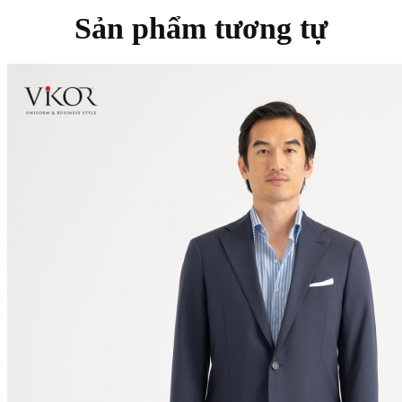
Sản phẩm tương tự