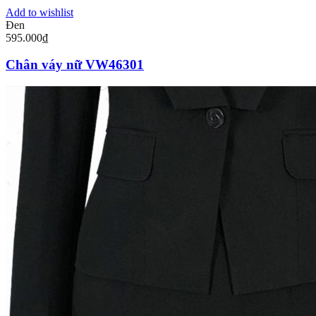
Add to wishlist
Đen
595.000
₫
Chân váy nữ VW46301