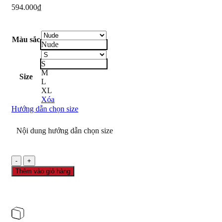
594.000
₫
Màu sắc
Nude
S
M
Size
L
XL
Xóa
Hướng dẫn chọn size
Nội dung hướng dẫn chọn size
Váy
nữ
Thêm vào giỏ hàng
VW46506
số
lượng