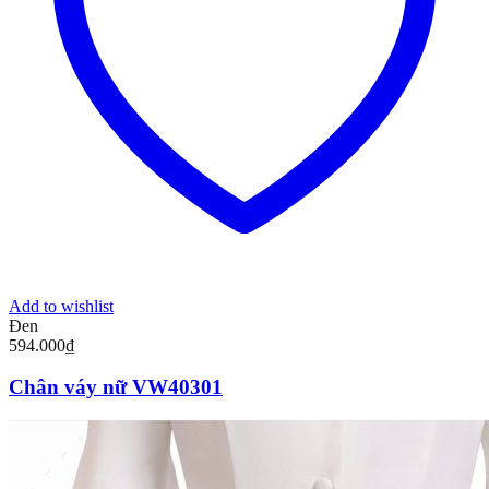
Add to wishlist
Đen
594.000
₫
Chân váy nữ VW40301