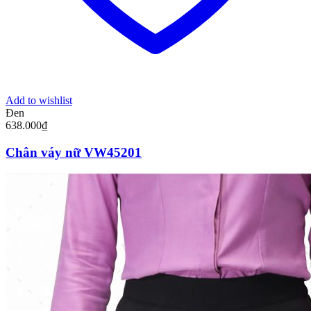
Add to wishlist
Đen
638.000
₫
Chân váy nữ VW45201