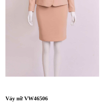
Váy nữ VW46506