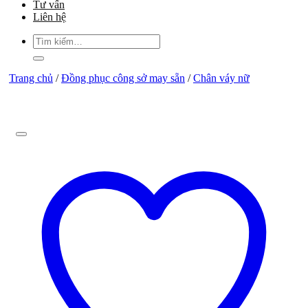
Tư vấn
Liên hệ
Tìm
kiếm:
Trang chủ
/
Đồng phục công sở may sẵn
/
Chân váy nữ