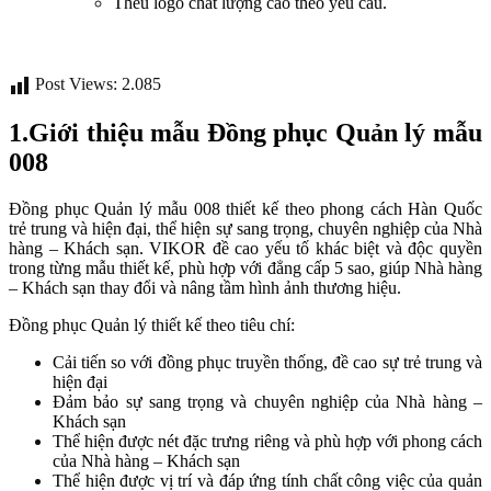
Thêu logo chất lượng cao theo yêu cầu.
Post Views:
2.085
1.Giới thiệu mẫu Đồng phục Quản lý mẫu
008
Đồng phục Quản lý mẫu 008 thiết kế theo phong cách Hàn Quốc
trẻ trung và hiện đại, thể hiện sự sang trọng, chuyên nghiệp của Nhà
hàng – Khách sạn. VIKOR đề cao yếu tố khác biệt và độc quyền
trong từng mẫu thiết kế, phù hợp với đẳng cấp 5 sao, giúp Nhà hàng
– Khách sạn thay đổi và nâng tầm hình ảnh thương hiệu.
Đồng phục Quản lý thiết kế theo tiêu chí:
Cải tiến so với đồng phục truyền thống, đề cao sự trẻ trung và
hiện đại
Đảm bảo sự sang trọng và chuyên nghiệp của Nhà hàng –
Khách sạn
Thể hiện được nét đặc trưng riêng và phù hợp với phong cách
của Nhà hàng – Khách sạn
Thể hiện được vị trí và đáp ứng tính chất công việc của quản