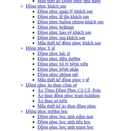
Mẫu thiết kế Đồng phục nhà hàng
Đồng phục khách sạn
Đồng phục quản lý khách sạn
Đồng phục lễ tân khách sạn
Đồng phục buồng phòng khách sạn
Đồng phục bellman
Đồng phục bảo vệ khách sạn
Đồng phục spa khách sạn
Mẫu thiết kế đồng phục khách sạn
Đồng phục Y tế
Đồng phục bác sĩ
Đồng phục điều dưỡng
Đồng phục hộ lý bệnh viện
Đồng phục bệnh nhân
Đồng phục phòng mổ
Mẫu thiết kế đồng phục y tế
Đồng phục áo thun công sở
Áo Thun Đồng Phục Có Cổ, Polo
Áo thun đồng phục team building
Áo thun sự kiện
Mẫu thiết kế áo thun đồng phục
Đồng phục trường học
Đồng phục học sinh mầm non
Đồng phục học sinh tiểu học
Đồng phục học sinh trung học