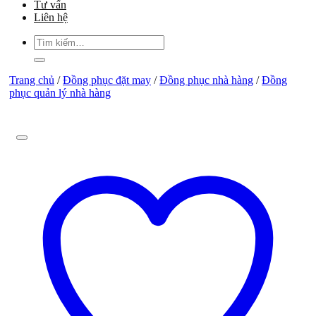
Tư vấn
Liên hệ
Tìm
kiếm:
Trang chủ
/
Đồng phục đặt may
/
Đồng phục nhà hàng
/
Đồng
phục quản lý nhà hàng