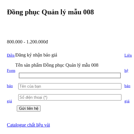
Đồng phục Quản lý mẫu 008
800.000 - 1.200.000đ
Đăng ký nhận báo giá
Điền
Liên
Tên sản phẩm
Đồng phục Quản lý mẫu 008
Form
hệ
báo
báo
giá
giá
Catalogue chất liệu vải