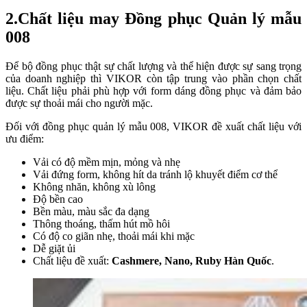
2.Chất liệu may Đồng phục Quản lý mẫu
008
Để bộ đồng phục thật sự chất lượng và thể hiện được sự sang trọng
của doanh nghiệp thì VIKOR còn tập trung vào phần chọn chất
liệu. Chất liệu phải phù hợp với form dáng đồng phục và đảm bảo
được sự thoải mái cho người mặc.
Đối với đồng phục quản lý mẫu 008, VIKOR đề xuất chất liệu với
ưu điểm:
Vải có độ mềm mịn, mỏng và nhẹ
Vải đứng form, k
hông hít da tránh lộ khuyết điểm cơ thể
Không nhăn, không xù lông
Độ bền cao
Bền màu, màu sắc đa dạng
Thông thoáng, thấm hút mồ hôi
Có độ co giãn nhẹ, thoải mái khi mặc
Dễ giặt ủi
Chất liệu đề xuất:
Cashmere, Nano, Ruby Hàn Quốc
.