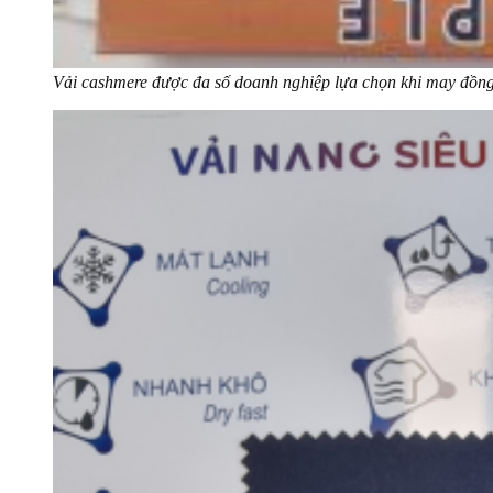
Vải cashmere được đa số doanh nghiệp lựa chọn khi may đồng