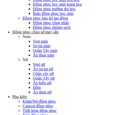
Đồng phục học sinh trung học
Đồng phục trường đại học
Balo đồng phục học sinh
Đồng phục bảo hộ lao động
Đồng phục công nhân
Đồng phục phòng sạch
Đồng phục công sở may sẵn
Nam
Vest nam
Sơ mi nam
Quần Tây nam
Áo thun nam
Nữ
Vest nữ
Áo sơ mi nữ
Chân váy nữ
Quần Tây nữ
Áo kiểu nữ
Đầm
Áo thun nữ
Phụ kiện
Khăn/Nơ đồng phục
Caravat đồng phục
Thắt lưng đồng phục