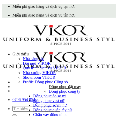
Skip
Miễn phí giao hàng và dịch vụ tận nơi
to
Miễn phí giao hàng và dịch vụ tận nơi
content
Giới thiệu
Nhà sáng lập
Đội ngũ VIKOR
Quy trình dịch vụ VIKOR
Nhà xưởng VIKOR
Showroom VIKOR
Profile Đồng phục Công sở
Đồng phục đặt may
Đồng phục công ty
Đồng phục áo sơ mi
0796 954 954
Đồng phục vest nữ
Đồng phục sơ mi nữ
Tìm
Đồng phục quần tây nữ
kiếm:
Chân váy đồng phục