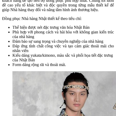
khách hàng để tạo nên bộ đồng phục phù hợp nhất. Chúng tôi luôn
đề cao yếu tố khác biệt và độc quyền trong từng mẫu thiết kế để
giúp Nhà hàng thay đổi và nâng tầm hình ảnh thương hiệu.
Đồng phục Nhà hàng Nhật thiết kế theo tiêu chí:
Thể hiện được nét đặc trưng văn hóa Nhật Bản
Phù hợp với phong cách và hài hòa với không gian kiến trúc
của nhà hàng
Đảm bảo sự sang trọng và chuyên nghiệp của nhà hàng
Đáp ứng tính chất công việc và tạo cảm giác thoải mái cho
nhân viên
Kiểu dáng yukata/kimono, màu sắc và phối họa tiết đặc trưng
của Nhật Bản
Form dáng rộng rãi và thoải mái.