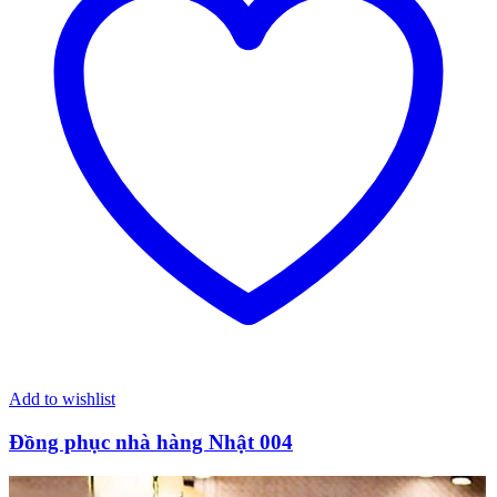
Add to wishlist
Đồng phục nhà hàng Nhật 004