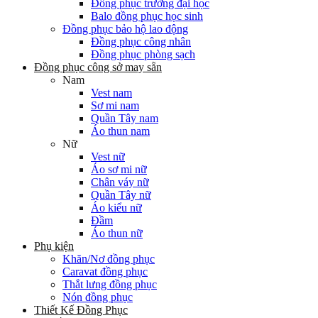
Đồng phục trường đại học
Balo đồng phục học sinh
Đồng phục bảo hộ lao động
Đồng phục công nhân
Đồng phục phòng sạch
Đồng phục công sở may sẵn
Nam
Vest nam
Sơ mi nam
Quần Tây nam
Áo thun nam
Nữ
Vest nữ
Áo sơ mi nữ
Chân váy nữ
Quần Tây nữ
Áo kiểu nữ
Đầm
Áo thun nữ
Phụ kiện
Khăn/Nơ đồng phục
Caravat đồng phục
Thắt lưng đồng phục
Nón đồng phục
Thiết Kế Đồng Phục