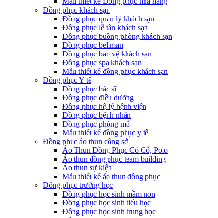
Mẫu thiết kế Đồng phục nhà hàng
Đồng phục khách sạn
Đồng phục quản lý khách sạn
Đồng phục lễ tân khách sạn
Đồng phục buồng phòng khách sạn
Đồng phục bellman
Đồng phục bảo vệ khách sạn
Đồng phục spa khách sạn
Mẫu thiết kế đồng phục khách sạn
Đồng phục Y tế
Đồng phục bác sĩ
Đồng phục điều dưỡng
Đồng phục hộ lý bệnh viện
Đồng phục bệnh nhân
Đồng phục phòng mổ
Mẫu thiết kế đồng phục y tế
Đồng phục áo thun công sở
Áo Thun Đồng Phục Có Cổ, Polo
Áo thun đồng phục team building
Áo thun sự kiện
Mẫu thiết kế áo thun đồng phục
Đồng phục trường học
Đồng phục học sinh mầm non
Đồng phục học sinh tiểu học
Đồng phục học sinh trung học