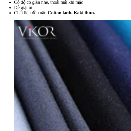
Có độ co giãn nhẹ, thoải mái khi mặc
Dễ giặt ủi
Chất liệu đề xuất:
Cotton lạnh, Kaki thun.