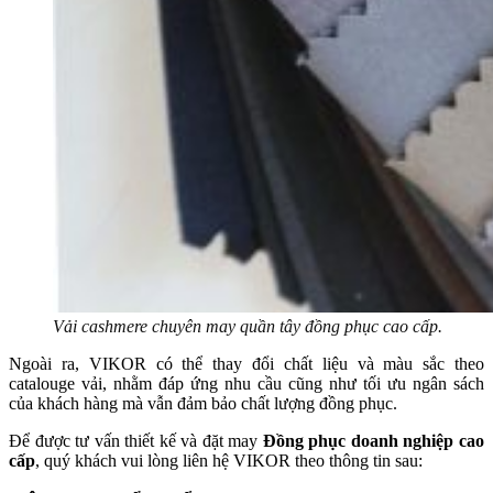
Vải cashmere chuyên may quần tây đồng phục cao cấp.
Ngoài ra, VIKOR có thể thay đổi chất liệu và màu sắc theo
catalouge vải, nhằm đáp ứng nhu cầu cũng như tối ưu ngân sách
của khách hàng mà vẫn đảm bảo chất lượng đồng phục.
Để được tư vấn thiết kế và đặt may
Đồng phục doanh nghiệp cao
cấp
, quý khách vui lòng liên hệ VIKOR theo thông tin sau: