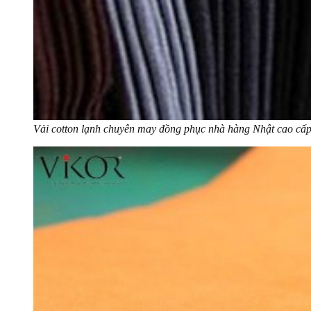
Vải cotton lạnh chuyên may đồng phục nhà hàng Nhật cao cấp