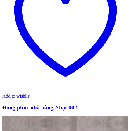
Add to wishlist
Đồng phục nhà hàng Nhật 002