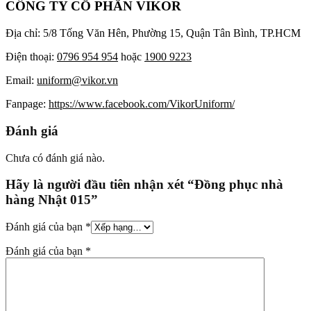
CÔNG TY CỔ PHẨN VIKOR
Địa chỉ: 5/8 Tống Văn Hên, Phường 15, Quận Tân Bình, TP.HCM
Điện thoại:
0796 954 954
hoặc
1900 9223
Email:
uniform@vikor.vn
Fanpage:
https://www.facebook.com/VikorUniform/
Đánh giá
Chưa có đánh giá nào.
Hãy là người đầu tiên nhận xét “Đồng phục nhà
hàng Nhật 015”
Đánh giá của bạn
*
Đánh giá của bạn
*