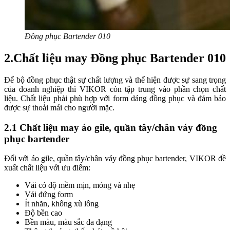
Đồng phục Bartender 010
2.Chất liệu may Đồng phục Bartender 010
Để bộ đồng phục thật sự chất lượng và thể hiện được sự sang trọng
của doanh nghiệp thì VIKOR còn tập trung vào phần chọn chất
liệu. Chất liệu phải phù hợp với form dáng đồng phục và đảm bảo
được sự thoải mái cho người mặc.
2.1 Chất liệu may áo gile, quần tây/chân váy đồng
phục bartender
Đối với áo gile, quần tây/chân váy đồng phục bartender, VIKOR đề
xuất chất liệu với ưu điểm:
Vải có độ mềm mịn, mỏng và nhẹ
Vải đứng form
Ít nhăn, không xù lông
Độ bền cao
Bền màu, màu sắc đa dạng