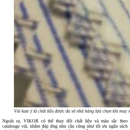
Vải kate ý là chất liệu được đa số nhà hàng lựa chọn khi may 
Ngoài ra, VIKOR có thể thay đổi chất liệu và màu sắc theo
catalouge vải, nhằm đáp ứng nhu cầu cũng như tối ưu ngân sách