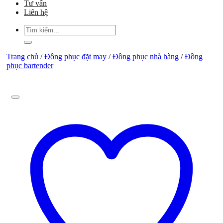
Tư vấn
Liên hệ
Tìm
kiếm:
Trang chủ
/
Đồng phục đặt may
/
Đồng phục nhà hàng
/
Đồng
phục bartender