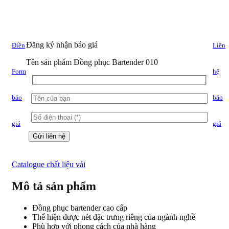
Đăng ký nhận báo giá
Điền
Liên
Tên sản phẩm
Đồng phục Bartender 010
Form
hệ
báo
báo
giá
giá
Catalogue chất liệu vải
Mô tả sản phẩm
Đồng phục bartender cao cấp
Thể hiện được nét đặc trưng riêng của ngành nghề
Phù hợp với phong cách của nhà hàng