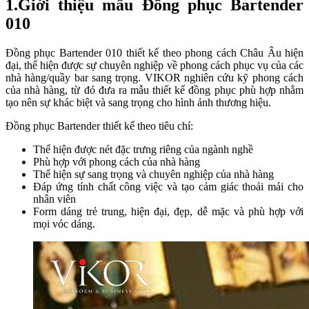
1.Giới thiệu mẫu Đồng phục Bartender
010
Đồng phục Bartender 010 thiết kế theo phong cách Châu Âu hiện
đại, thể hiện được sự chuyên nghiệp về phong cách phục vụ của các
nhà hàng/quầy bar sang trọng. VIKOR nghiên cứu kỹ phong cách
của nhà hàng, từ đó đưa ra mẫu thiết kế đồng phục phù hợp nhằm
tạo nên sự khác biệt và sang trọng cho hình ảnh thương hiệu.
Đồng phục Bartender thiết kế theo tiêu chí:
Thể hiện được nét đặc trưng riêng của ngành nghề
Phù hợp với phong cách của nhà hàng
Thể hiện sự sang trọng và chuyên nghiệp của nhà hàng
Đáp ứng tính chất công việc và tạo cảm giác thoải mái cho
nhân viên
Form dáng trẻ trung, hiện đại, đẹp, dễ mặc và phù hợp với
mọi vóc dáng.