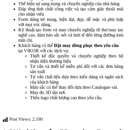
Thể hiện sự sang trọng và chuyên nghiệp của nhà hàng
Đáp ứng tính chất công việc và tạo cảm giác thoải mái
cho nhân viên
Form dáng trẻ trung, hiện đại, đẹp, dễ mặc và phù hợp
với mọi vóc dáng.
Kỹ thuật tạo form và may chuyên nghiệp từ thợ may tay
nghề cao, đảm bảo sắc nét và tinh tế đến từng đường kim
mũi chỉ.
Khách hàng có thể
Đặt may đồng phục theo yêu cầu
tại VIKOR với các dịch vụ:
Thiết kế độc quyền và chuyên nghiệp theo bộ
nhận diện thương hiệu
Tư vấn và thiết kế miễn phí đối với các đơn hàng
sản xuất
Tư vấn chất liệu dựa theo kiểu dáng và ngân sách
của khách hàng
Màu sắc có thể thay đổi dựa theo Catalogue vải.
May đo 3D tận nơi.
Thêu logo chất lượng cao theo yêu cầu.
Post Views:
2.190