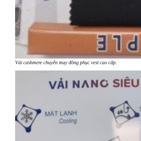
Vải cashmere chuyên may đồng phục vest cao cấp.