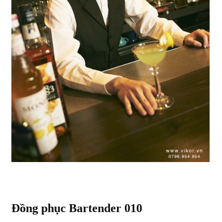
Đồng phục Bartender 010