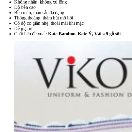
Không nhăn, không xù lông
Độ bền cao
Bền màu, màu sắc đa dạng
Thông thoáng, thấm hút mồ hôi
Có độ co giãn nhẹ, thoải mái khi mặc
Dễ giặt ủi
Chất liệu đề xuất:
Kate Bamboo, Kate Ý, Vải sợi gỗ sồi.