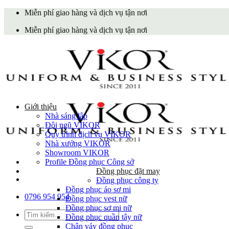
Skip
Miễn phí giao hàng và dịch vụ tận nơi
to
Miễn phí giao hàng và dịch vụ tận nơi
content
Giới thiệu
Nhà sáng lập
Đội ngũ VIKOR
Quy trình dịch vụ VIKOR
Nhà xưởng VIKOR
Showroom VIKOR
Profile Đồng phục Công sở
Đồng phục đặt may
Đồng phục công ty
Đồng phục áo sơ mi
0796 954 954
Đồng phục vest nữ
Đồng phục sơ mi nữ
Tìm
Đồng phục quần tây nữ
kiếm:
Chân váy đồng phục