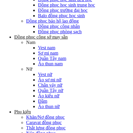
Đồng phục học sinh trung học
Đồng phục trường đại học
Balo đồng phục học sinh
Đồng phục bảo hộ lao động
Đồng phục công nhân
Đồng phục phòng sạch
Đồng phục công sở may sẵn
Nam
Vest nam
Sơ mi nam
Quần Tây nam
Áo thun nam
Nữ
Vest nữ
Áo sơ mi nữ
Chân váy nữ
Quần Tây nữ
Áo kiểu nữ
Đầm
Áo thun nữ
Phụ kiện
Khăn/Nơ đồng phục
Caravat đồng phục
Thắt lưng đồng phục