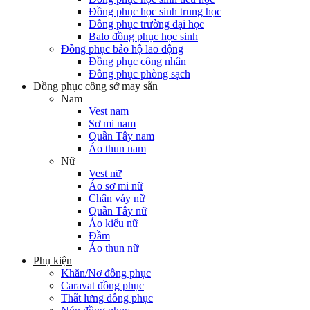
Đồng phục học sinh trung học
Đồng phục trường đại học
Balo đồng phục học sinh
Đồng phục bảo hộ lao động
Đồng phục công nhân
Đồng phục phòng sạch
Đồng phục công sở may sẵn
Nam
Vest nam
Sơ mi nam
Quần Tây nam
Áo thun nam
Nữ
Vest nữ
Áo sơ mi nữ
Chân váy nữ
Quần Tây nữ
Áo kiểu nữ
Đầm
Áo thun nữ
Phụ kiện
Khăn/Nơ đồng phục
Caravat đồng phục
Thắt lưng đồng phục