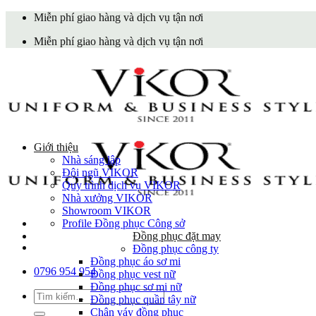
Skip
Miễn phí giao hàng và dịch vụ tận nơi
to
Miễn phí giao hàng và dịch vụ tận nơi
content
Giới thiệu
Nhà sáng lập
Đội ngũ VIKOR
Quy trình dịch vụ VIKOR
Nhà xưởng VIKOR
Showroom VIKOR
Profile Đồng phục Công sở
Đồng phục đặt may
Đồng phục công ty
Đồng phục áo sơ mi
0796 954 954
Đồng phục vest nữ
Đồng phục sơ mi nữ
Tìm
Đồng phục quần tây nữ
kiếm:
Chân váy đồng phục