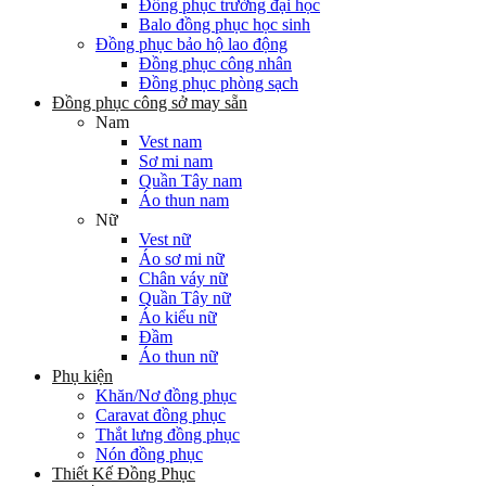
Đồng phục trường đại học
Balo đồng phục học sinh
Đồng phục bảo hộ lao động
Đồng phục công nhân
Đồng phục phòng sạch
Đồng phục công sở may sẵn
Nam
Vest nam
Sơ mi nam
Quần Tây nam
Áo thun nam
Nữ
Vest nữ
Áo sơ mi nữ
Chân váy nữ
Quần Tây nữ
Áo kiểu nữ
Đầm
Áo thun nữ
Phụ kiện
Khăn/Nơ đồng phục
Caravat đồng phục
Thắt lưng đồng phục
Nón đồng phục
Thiết Kế Đồng Phục