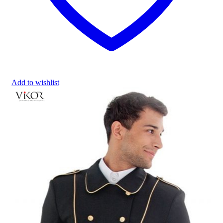
Add to wishlist