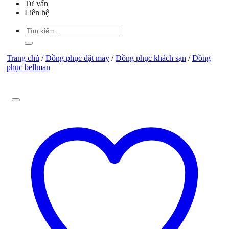
Tư vấn
Liên hệ
Tìm
kiếm:
Trang chủ
/
Đồng phục đặt may
/
Đồng phục khách sạn
/
Đồng
phục bellman