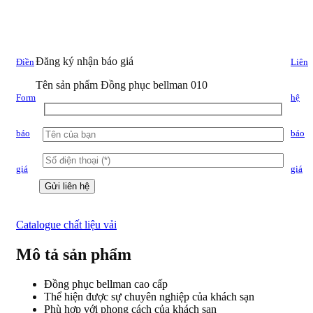
Đăng ký nhận báo giá
Điền
Liên
Tên sản phẩm
Đồng phục bellman 010
Form
hệ
báo
báo
giá
giá
Catalogue chất liệu vải
Mô tả sản phẩm
Đồng phục bellman cao cấp
Thể hiện được sự chuyên nghiệp của khách sạn
Phù hợp với phong cách của khách sạn