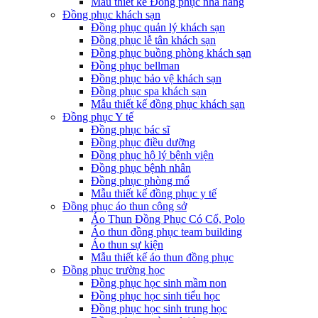
Mẫu thiết kế Đồng phục nhà hàng
Đồng phục khách sạn
Đồng phục quản lý khách sạn
Đồng phục lễ tân khách sạn
Đồng phục buồng phòng khách sạn
Đồng phục bellman
Đồng phục bảo vệ khách sạn
Đồng phục spa khách sạn
Mẫu thiết kế đồng phục khách sạn
Đồng phục Y tế
Đồng phục bác sĩ
Đồng phục điều dưỡng
Đồng phục hộ lý bệnh viện
Đồng phục bệnh nhân
Đồng phục phòng mổ
Mẫu thiết kế đồng phục y tế
Đồng phục áo thun công sở
Áo Thun Đồng Phục Có Cổ, Polo
Áo thun đồng phục team building
Áo thun sự kiện
Mẫu thiết kế áo thun đồng phục
Đồng phục trường học
Đồng phục học sinh mầm non
Đồng phục học sinh tiểu học
Đồng phục học sinh trung học