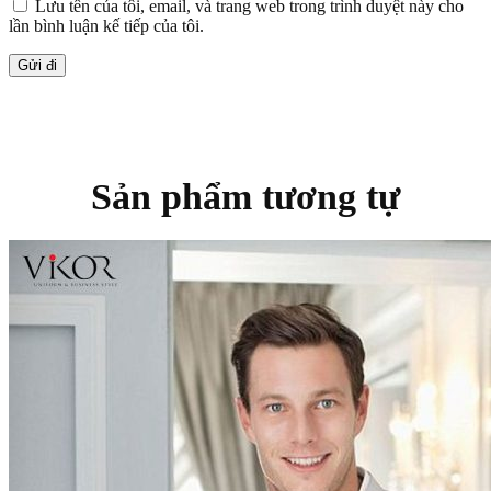
Lưu tên của tôi, email, và trang web trong trình duyệt này cho
lần bình luận kế tiếp của tôi.
Sản phẩm tương tự