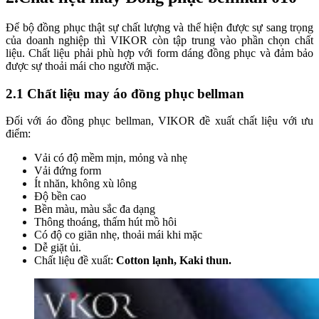
Để bộ đồng phục thật sự chất lượng và thể hiện được sự sang trọng
của doanh nghiệp thì VIKOR còn tập trung vào phần chọn chất
liệu. Chất liệu phải phù hợp với form dáng đồng phục và đảm bảo
được sự thoải mái cho người mặc.
2.1 Chất liệu may áo đồng phục bellman
Đối với áo đồng phục bellman, VIKOR đề xuất chất liệu với ưu
điểm:
Vải có độ mềm mịn, mỏng và nhẹ
Vải đứng form
Ít nhăn, không xù lông
Độ bền cao
Bền màu, màu sắc đa dạng
Thông thoáng, thấm hút mồ hôi
Có độ co giãn nhẹ, thoải mái khi mặc
Dễ giặt ủi.
Chất liệu đề xuất:
Cotton lạnh, Kaki thun.