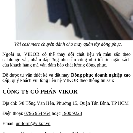
Vải cashmere chuyên dành cho may quần tây đồng phục.
Ngoài ra, VIKOR có thể thay đổi chất liệu và màu sắc theo
catalouge vải, nhằm đáp ứng nhu cầu cũng như tối ưu ngân sách
của khách hàng mà vẫn đảm bảo chất lượng đồng phục.
Để được tư vấn thiết kế và đặt may
Đồng phục doanh nghiệp cao
cấp
, quý khách vui lòng liên hệ VIKOR theo thông tin sau:
CÔNG TY CỔ PHẨN VIKOR
Địa chỉ: 5/8 Tống Văn Hên, Phường 15, Quận Tân Bình, TP.HCM
Điện thoại:
0796 954 954
hoặc
1900 9223
Email:
uniform@vikor.vn