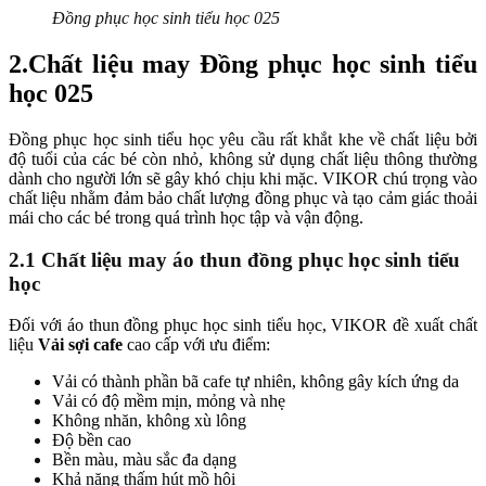
Đồng phục học sinh tiểu học 025
2.Chất liệu may Đồng phục học sinh tiểu
học 025
Đồng phục học sinh tiểu học yêu cầu rất khắt khe về chất liệu bởi
độ tuổi của các bé còn nhỏ, không sử dụng chất liệu thông thường
dành cho người lớn sẽ gây khó chịu khi mặc. VIKOR chú trọng vào
chất liệu nhằm đảm bảo chất lượng đồng phục và tạo cảm giác thoải
mái cho các bé trong quá trình học tập và vận động.
2.1 Chất liệu may áo thun đồng phục học sinh tiểu
học
Đối với áo thun đồng phục học sinh tiểu học, VIKOR đề xuất chất
liệu
Vải sợi cafe
cao cấp với ưu điểm:
Vải có thành phần bã cafe tự nhiên, không gây kích ứng da
Vải có độ mềm mịn, mỏng và nhẹ
Không nhăn, không xù lông
Độ bền cao
Bền màu, màu sắc đa dạng
Khả năng thấm hút mồ hôi