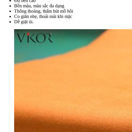
Độ bền cao
Bền màu, màu sắc đa dạng
Thông thoáng, thấm hút mồ hôi
Co giãn nhẹ, thoải mái khi mặc
Dễ giặt ủi.