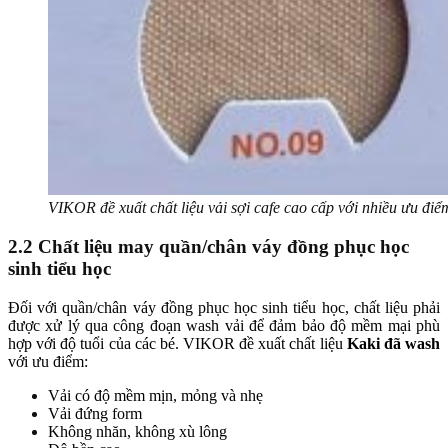
VIKOR đề xuất chất liệu vải sợi cafe cao cấp với nhiều ưu điể
2.2 Chất liệu may quần/chân váy đồng phục học
sinh tiểu học
Đối với quần/chân váy đồng phục học sinh tiểu học, chất liệu phải
được xử lý qua công đoạn wash vải để đảm bảo độ mềm mại phù
hợp với độ tuổi của các bé.
VIKOR đề xuất chất liệu
Kaki đã wash
với ưu điểm:
Vải có độ mềm mịn, mỏng và nhẹ
Vải đứng form
Không nhăn, không xù lông