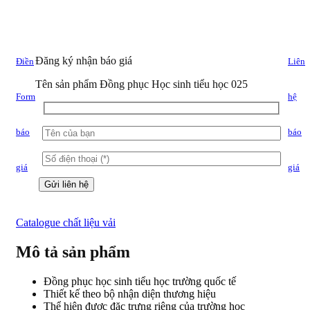
Đăng ký nhận báo giá
Điền
Liên
Tên sản phẩm
Đồng phục Học sinh tiểu học 025
Form
hệ
báo
báo
giá
giá
Catalogue chất liệu vải
Mô tả sản phẩm
Đồng phục học sinh tiểu học trường quốc tế
Thiết kế theo bộ nhận diện thương hiệu
Thể hiện được đặc trưng riêng của trường học