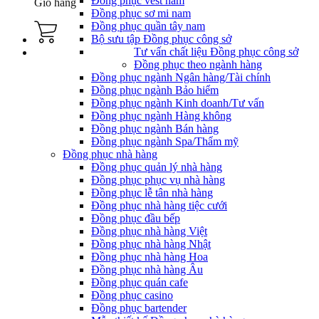
Đồng phục vest nam
Giỏ hàng
Đồng phục sơ mi nam
Đồng phục quần tây nam
Bộ sưu tập Đồng phục công sở
Tư vấn chất liệu Đồng phục công sở
Đồng phục theo ngành hàng
Đồng phục ngành Ngân hàng/Tài chính
Đồng phục ngành Bảo hiểm
Đồng phục ngành Kinh doanh/Tư vấn
Đồng phục ngành Hàng không
Đồng phục ngành Bán hàng
Đồng phục ngành Spa/Thẩm mỹ
Đồng phục nhà hàng
Đồng phục quản lý nhà hàng
Đồng phục phục vụ nhà hàng
Đồng phục lễ tân nhà hàng
Đồng phục nhà hàng tiệc cưới
Đồng phục đầu bếp
Đồng phục nhà hàng Việt
Đồng phục nhà hàng Nhật
Đồng phục nhà hàng Hoa
Đồng phục nhà hàng Âu
Đồng phục quán cafe
Đồng phục casino
Đồng phục bartender