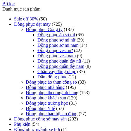
Bộ lọc
Danh mục sản phẩm
Sale off 30%
(50)
Đồng phục đặt may
(725)
Đồng phục Công ty
(187)
Đồng phục áo sơ mi
(65)
Đồng phục sơ mi nữ
(39)
Đồng phục sơ mi nam
(14)
Đồng phục vest nữ
(42)
Đồng phục vest nam
(9)
Đồng phục quần tây nữ
(11)
Đồng phục quần tây nam
(8)
Chân váy đồng phục
(37)
Đầm đồng phục
(12)
Đồng phục áo thun công sở
(33)
Đồng phục nhà hàng
(195)
Đồng phục theo ngành hàng
(153)
Đồng phục khách sạn
(129)
Đồng phục trường học
(81)
Đồng phục Y tế
(57)
Đồng phục bảo hộ lao động
(27)
Đồng phục công sở may sẵn
(293)
Phụ kiện
(54)
Đồng phục ngành xe hơi
(1)