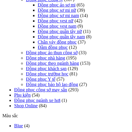
Đồng phục áo sơ mi
(65)
Đồng phục sơ mi nữ
(39)
Đồng phục sơ mi nam
(14)
Đồng phục vest nữ
(42)
Đồng phục vest nam
(9)
Đồng phục quần tây nữ
(11)
Đồng phục quần tây nam
(8)
Chân váy đồng phục
(37)
Đầm đồng phục
(12)
Đồng phục áo thun công sở
(33)
Đồng phục nhà hàng
(195)
Đồng phục theo ngành hàng
(153)
Đồng phục khách sạn
(129)
Đồng phục trường học
(81)
Đồng phục Y tế
(57)
Đồng phục bảo hộ lao động
(27)
Đồng phục công sở may sẵn
(293)
Phụ kiện
(54)
Đồng phục ngành xe hơi
(1)
Shop Online
(84)
Màu sắc
Blue
(4)