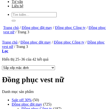
Tư vấn
Liên hệ
Tìm
kiếm:
Trang chủ
/
Đồng phục đặt may
/
Đồng phục Công ty
/
Đồng phục
vest nữ
/
Trang 3
Trang chủ
/
Đồng phục đặt may
/
Đồng phục Công ty
/
Đồng phục
vest nữ
/
Trang 3
Lọc
Hiển thị 25–36 của 42 kết quả
Đồng phục vest nữ
Danh mục sản phẩm
Sale off 30%
(50)
Đồng phục đặt may
(725)
Đồng phục Công ty
(187)