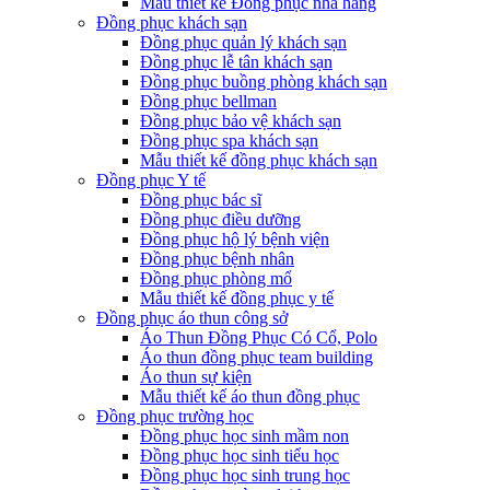
Mẫu thiết kế Đồng phục nhà hàng
Đồng phục khách sạn
Đồng phục quản lý khách sạn
Đồng phục lễ tân khách sạn
Đồng phục buồng phòng khách sạn
Đồng phục bellman
Đồng phục bảo vệ khách sạn
Đồng phục spa khách sạn
Mẫu thiết kế đồng phục khách sạn
Đồng phục Y tế
Đồng phục bác sĩ
Đồng phục điều dưỡng
Đồng phục hộ lý bệnh viện
Đồng phục bệnh nhân
Đồng phục phòng mổ
Mẫu thiết kế đồng phục y tế
Đồng phục áo thun công sở
Áo Thun Đồng Phục Có Cổ, Polo
Áo thun đồng phục team building
Áo thun sự kiện
Mẫu thiết kế áo thun đồng phục
Đồng phục trường học
Đồng phục học sinh mầm non
Đồng phục học sinh tiểu học
Đồng phục học sinh trung học