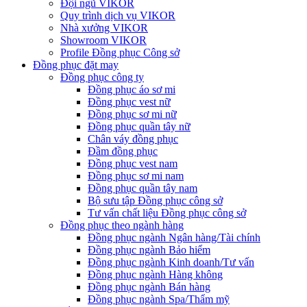
Đội ngũ VIKOR
Quy trình dịch vụ VIKOR
Nhà xưởng VIKOR
Showroom VIKOR
Profile Đồng phục Công sở
Đồng phục đặt may
Đồng phục công ty
Đồng phục áo sơ mi
Đồng phục vest nữ
Đồng phục sơ mi nữ
Đồng phục quần tây nữ
Chân váy đồng phục
Đầm đồng phục
Đồng phục vest nam
Đồng phục sơ mi nam
Đồng phục quần tây nam
Bộ sưu tập Đồng phục công sở
Tư vấn chất liệu Đồng phục công sở
Đồng phục theo ngành hàng
Đồng phục ngành Ngân hàng/Tài chính
Đồng phục ngành Bảo hiểm
Đồng phục ngành Kinh doanh/Tư vấn
Đồng phục ngành Hàng không
Đồng phục ngành Bán hàng
Đồng phục ngành Spa/Thẩm mỹ