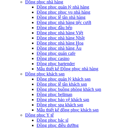
Đồng phục nhà hàng
Đồng phục quản lý nhà hàng
Đồng phục phục vụ nhà hàng
Đồng phục lễ tân nhà hàng
Đồng phục nhà hàng tiệc cưới
Đồng phục đầu bếp
Đồng phục nhà hàng Việt
Đồng phục nhà hàng Nhật
Đồng phục nhà hàng Hoa
Đồng phục nhà hàng Âu
Đồng phục quán cafe
Đồng phục casino
Đồng phục bartender
Mẫu thiết kế Đồng phục nhà hàng
Đồng phục khách sạn
Đồng phục quản lý khách sạn
Đồng phục lễ tân khách sạn
Đồng phục buồng phòng khách sạn
Đồng phục bellman
Đồng phục bảo vệ khách sạn
Đồng phục spa khách sạn
Mẫu thiết kế đồng phục khách sạn
Đồng phục Y tế
Đồng phục bác sĩ
Đồng phục điều dưỡng