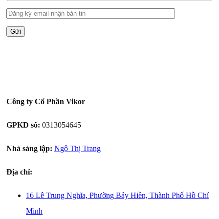
Công ty Cổ Phần Vikor
GPKD số:
0313054645
Nhà sáng lập:
Ngô Thị Trang
Địa chỉ:
16 Lê Trung Nghĩa, Phường Bảy Hiền, Thành Phố Hồ Chí
Minh