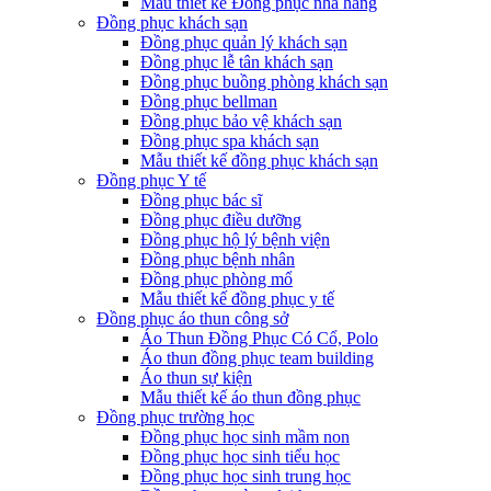
Mẫu thiết kế Đồng phục nhà hàng
Đồng phục khách sạn
Đồng phục quản lý khách sạn
Đồng phục lễ tân khách sạn
Đồng phục buồng phòng khách sạn
Đồng phục bellman
Đồng phục bảo vệ khách sạn
Đồng phục spa khách sạn
Mẫu thiết kế đồng phục khách sạn
Đồng phục Y tế
Đồng phục bác sĩ
Đồng phục điều dưỡng
Đồng phục hộ lý bệnh viện
Đồng phục bệnh nhân
Đồng phục phòng mổ
Mẫu thiết kế đồng phục y tế
Đồng phục áo thun công sở
Áo Thun Đồng Phục Có Cổ, Polo
Áo thun đồng phục team building
Áo thun sự kiện
Mẫu thiết kế áo thun đồng phục
Đồng phục trường học
Đồng phục học sinh mầm non
Đồng phục học sinh tiểu học
Đồng phục học sinh trung học