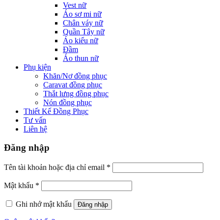
Vest nữ
Áo sơ mi nữ
Chân váy nữ
Quần Tây nữ
Áo kiểu nữ
Đầm
Áo thun nữ
Phụ kiện
Khăn/Nơ đồng phục
Caravat đồng phục
Thắt lưng đồng phục
Nón đồng phục
Thiết Kế Đồng Phục
Tư vấn
Liên hệ
Đăng nhập
Tên tài khoản hoặc địa chỉ email
*
Mật khẩu
*
Ghi nhớ mật khẩu
Đăng nhập