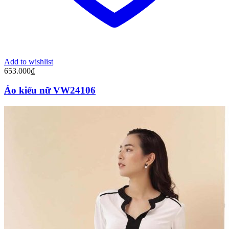
Add to wishlist
653.000
₫
Áo kiểu nữ VW24106