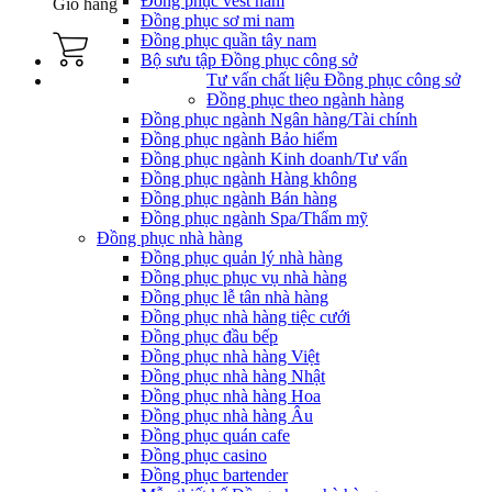
Đồng phục vest nam
Giỏ hàng
Đồng phục sơ mi nam
Đồng phục quần tây nam
Bộ sưu tập Đồng phục công sở
Tư vấn chất liệu Đồng phục công sở
Đồng phục theo ngành hàng
Đồng phục ngành Ngân hàng/Tài chính
Đồng phục ngành Bảo hiểm
Đồng phục ngành Kinh doanh/Tư vấn
Đồng phục ngành Hàng không
Đồng phục ngành Bán hàng
Đồng phục ngành Spa/Thẩm mỹ
Đồng phục nhà hàng
Đồng phục quản lý nhà hàng
Đồng phục phục vụ nhà hàng
Đồng phục lễ tân nhà hàng
Đồng phục nhà hàng tiệc cưới
Đồng phục đầu bếp
Đồng phục nhà hàng Việt
Đồng phục nhà hàng Nhật
Đồng phục nhà hàng Hoa
Đồng phục nhà hàng Âu
Đồng phục quán cafe
Đồng phục casino
Đồng phục bartender