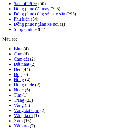
Sale off 30%
(50)
Đồng phục đặt may
(725)
Đồng phục công sở may sẵn
(293)
Phụ kiện
(54)
Đồng phục ngành xe hơi
(1)
Shop Online
(84)
Màu sắc
Blue
(4)
Cam
(4)
Cam đất
(2)
Đất nhạt
(2)
Đen
(44)
Đỏ
(16)
Hồng
(4)
Hồng nude
(2)
Nude
(6)
Tím
(1)
Trắng
(23)
Vàng
(3)
Vàng đất đậm
(2)
Vàng kem
(1)
Xám
(16)
Xám tro
(2)