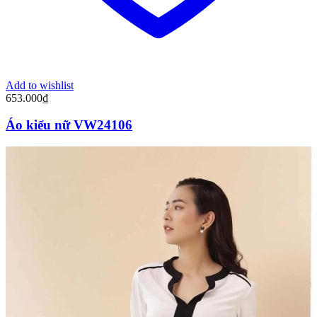
Add to wishlist
653.000
₫
Áo kiểu nữ VW24106