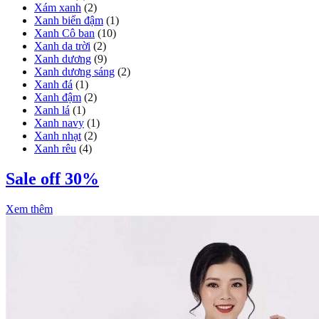
Xám xanh
(2)
Xanh biển đậm
(1)
Xanh Cô ban
(10)
Xanh da trời
(2)
Xanh dương
(9)
Xanh dương sáng
(2)
Xanh đá
(1)
Xanh đậm
(2)
Xanh lá
(1)
Xanh navy
(1)
Xanh nhạt
(2)
Xanh rêu
(4)
Sale off 30%
Xem thêm