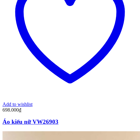
Add to wishlist
698.000
₫
Áo kiểu nữ VW26903