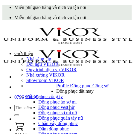
Skip
Miễn phí giao hàng và dịch vụ tận nơi
to
Miễn phí giao hàng và dịch vụ tận nơi
content
Giới thiệu
Nhà sáng lập
Đội ngũ VIKOR
Quy trình dịch vụ VIKOR
Nhà xưởng VIKOR
Showroom VIKOR
Profile Đồng phục Công sở
Đồng phục đặt may
Đồng phục công ty
0796 954 954
Đồng phục áo sơ mi
Tìm
Đồng phục vest nữ
kiếm:
Đồng phục sơ mi nữ
Đồng phục quần tây nữ
Chân váy đồng phục
Đầm đồng phục