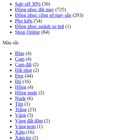
Sale off 30%
(50)
Đồng phục đặt may
(725)
Đồng phục công sở may sẵn
(293)
Phụ kiện
(54)
Đồng phục ngành xe hơi
(1)
Shop Online
(84)
Màu sắc
Blue
(4)
Cam
(4)
Cam đất
(2)
Đất nhạt
(2)
Đen
(44)
Đỏ
(16)
Hồng
(4)
Hồng nude
(2)
Nude
(6)
Tím
(1)
Trắng
(23)
Vàng
(3)
Vàng đất đậm
(2)
Vàng kem
(1)
Xám
(16)
Xám tro
(2)