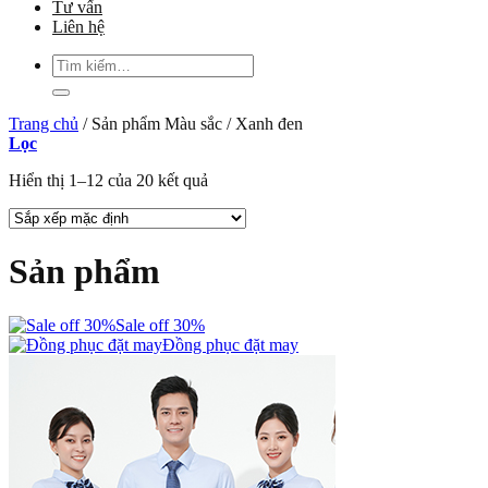
Tư vấn
Liên hệ
Tìm
kiếm:
Trang chủ
/
Sản phẩm Màu sắc
/
Xanh đen
Lọc
Hiển thị 1–12 của 20 kết quả
Sản phẩm
Sale off 30%
Đồng phục đặt may