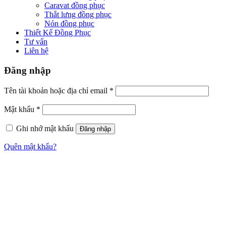
Caravat đồng phục
Thắt lưng đồng phục
Nón đồng phục
Thiết Kế Đồng Phục
Tư vấn
Liên hệ
Đăng nhập
Tên tài khoản hoặc địa chỉ email
*
Mật khẩu
*
Ghi nhớ mật khẩu
Đăng nhập
Quên mật khẩu?