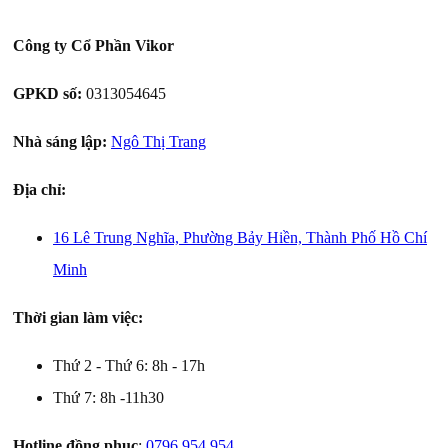
Công ty Cổ Phần Vikor
GPKD số:
0313054645
Nhà sáng lập:
Ngô Thị Trang
Địa chỉ:
16 Lê Trung Nghĩa, Phường Bảy Hiền, Thành Phố Hồ Chí
Minh
Thời gian làm việc:
Thứ 2 - Thứ 6: 8h - 17h
Thứ 7: 8h -11h30
Hotline đồng phục
:
0796.954.954