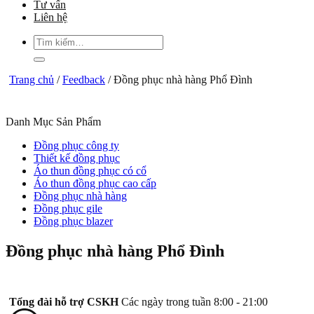
Tư vấn
Liên hệ
Tìm
kiếm:
Trang chủ
/
Feedback
/
Đồng phục nhà hàng Phổ Đình
Danh Mục Sản Phẩm
Đồng phục công ty
Thiết kế đồng phục
Áo thun đồng phục có cổ
Áo thun đồng phục cao cấp
Đồng phục nhà hàng
Đồng phục gile
Đồng phục blazer
Đồng phục nhà hàng Phổ Đình
Tổng đài hỗ trợ CSKH
Các ngày trong tuần 8:00 - 21:00