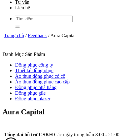
Tư vấn
Liên hệ
Tìm
kiếm:
Trang chủ
/
Feedback
/
Aura Capital
Danh Mục Sản Phẩm
Đồng phục công ty
Thiết kế đồng phục
Áo thun đồng phục có cổ
Áo thun đồng phục cao cấp
Đồng phục nhà hàng
Đồng phục gile
Đồng phục blazer
Aura Capital
Tổng đài hỗ trợ CSKH
Các ngày trong tuần 8:00 - 21:00