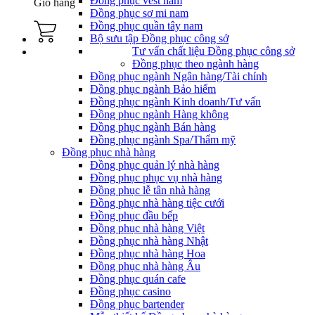
Đồng phục vest nam
Giỏ hàng
Đồng phục sơ mi nam
Đồng phục quần tây nam
Bộ sưu tập Đồng phục công sở
Tư vấn chất liệu Đồng phục công sở
Đồng phục theo ngành hàng
Đồng phục ngành Ngân hàng/Tài chính
Đồng phục ngành Bảo hiểm
Đồng phục ngành Kinh doanh/Tư vấn
Đồng phục ngành Hàng không
Đồng phục ngành Bán hàng
Đồng phục ngành Spa/Thẩm mỹ
Đồng phục nhà hàng
Đồng phục quản lý nhà hàng
Đồng phục phục vụ nhà hàng
Đồng phục lễ tân nhà hàng
Đồng phục nhà hàng tiệc cưới
Đồng phục đầu bếp
Đồng phục nhà hàng Việt
Đồng phục nhà hàng Nhật
Đồng phục nhà hàng Hoa
Đồng phục nhà hàng Âu
Đồng phục quán cafe
Đồng phục casino
Đồng phục bartender