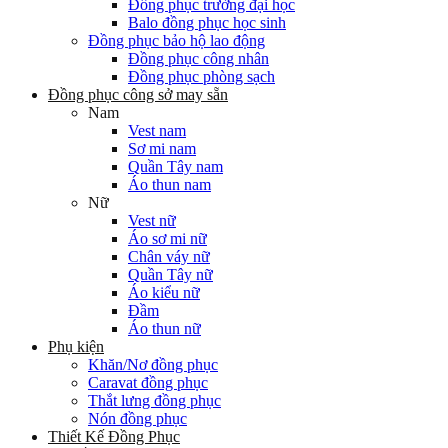
Đồng phục trường đại học
Balo đồng phục học sinh
Đồng phục bảo hộ lao động
Đồng phục công nhân
Đồng phục phòng sạch
Đồng phục công sở may sẵn
Nam
Vest nam
Sơ mi nam
Quần Tây nam
Áo thun nam
Nữ
Vest nữ
Áo sơ mi nữ
Chân váy nữ
Quần Tây nữ
Áo kiểu nữ
Đầm
Áo thun nữ
Phụ kiện
Khăn/Nơ đồng phục
Caravat đồng phục
Thắt lưng đồng phục
Nón đồng phục
Thiết Kế Đồng Phục