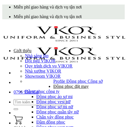
Skip
Miễn phí giao hàng và dịch vụ tận nơi
to
Miễn phí giao hàng và dịch vụ tận nơi
content
Giới thiệu
Nhà sáng lập
Đội ngũ VIKOR
Quy trình dịch vụ VIKOR
Nhà xưởng VIKOR
Showroom VIKOR
Profile Đồng phục Công sở
Đồng phục đặt may
Đồng phục công ty
0796 954 954
Đồng phục áo sơ mi
Tìm
Đồng phục vest nữ
kiếm:
Đồng phục sơ mi nữ
Đồng phục quần tây nữ
Chân váy đồng phục
Đầm đồng phục