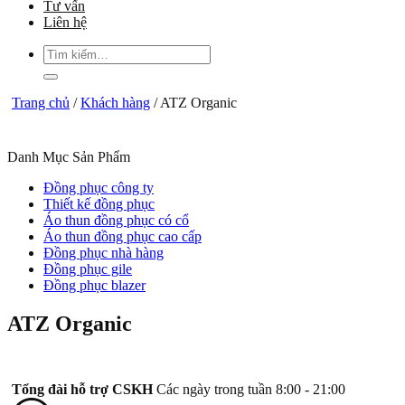
Tư vấn
Liên hệ
Tìm
kiếm:
Trang chủ
/
Khách hàng
/
ATZ Organic
Danh Mục Sản Phẩm
Đồng phục công ty
Thiết kế đồng phục
Áo thun đồng phục có cổ
Áo thun đồng phục cao cấp
Đồng phục nhà hàng
Đồng phục gile
Đồng phục blazer
ATZ Organic
Tổng đài hỗ trợ CSKH
Các ngày trong tuần 8:00 - 21:00